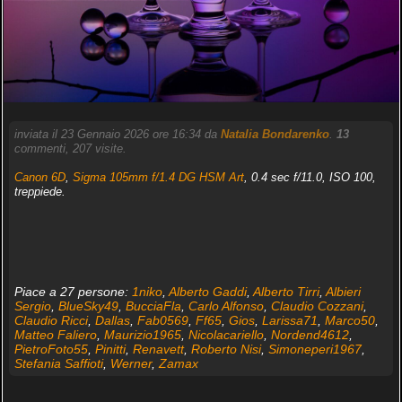
inviata il 23 Gennaio 2026 ore 16:34 da
Natalia Bondarenko
.
13
commenti, 207 visite.
Canon 6D
,
Sigma 105mm f/1.4 DG HSM Art
, 0.4 sec f/11.0, ISO 100,
treppiede.
Piace a 27 persone:
1niko
,
Alberto Gaddi
,
Alberto Tirri
,
Albieri
Sergio
,
BlueSky49
,
BucciaFla
,
Carlo Alfonso
,
Claudio Cozzani
,
Claudio Ricci
,
Dallas
,
Fab0569
,
Ff65
,
Gios
,
Larissa71
,
Marco50
,
Matteo Faliero
,
Maurizio1965
,
Nicolacariello
,
Nordend4612
,
PietroFoto55
,
Pinitti
,
Renavett
,
Roberto Nisi
,
Simoneperi1967
,
Stefania Saffioti
,
Werner
,
Zamax