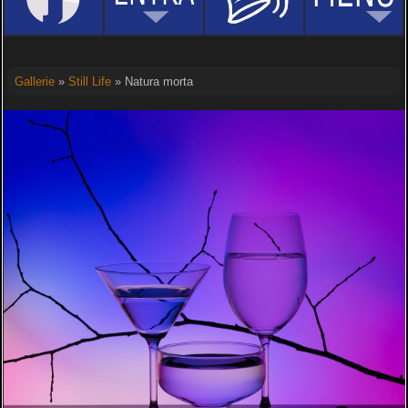
Gallerie
»
Still Life
» Natura morta