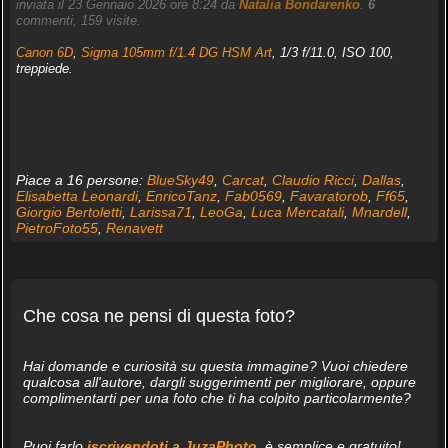
inviata il 23 Gennaio 2026 ore 8:24 da
Natalia Bondarenko
.
6
commenti, 159 visite.
Canon 6D
,
Sigma 105mm f/1.4 DG HSM Art
, 1/3 f/11.0, ISO 100,
treppiede.
Piace a 16 persone:
BlueSky49
,
Carcat
,
Claudio Ricci
,
Dallas
,
Elisabetta Leonardi
,
EnricoTanz
,
Fab0569
,
Favaratorob
,
Ff65
,
Giorgio Bertoletti
,
Larissa71
,
LeoGa
,
Luca Mercatali
,
Mnardell
,
PietroFoto55
,
Renavett
Che cosa ne pensi di questa foto?
Hai domande e curiosità su questa immagine? Vuoi chiedere
qualcosa all'autore, dargli suggerimenti per migliorare, oppure
complimentarti per una foto che ti ha colpito particolarmente?
Puoi farlo
iscrivendoti a JuzaPhoto
, è semplice e gratuito!