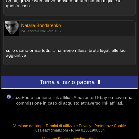
Ah ok, grazie! Non avevo pensato ad uno sfondo digitale in
questo caso.
Natalia Bondarenko
24 Febbraio 2026 ore 11:50
si, lo usano ormai tutti..... ha meno riflessi brutti legati alle luci
aggiuntive
Torna a inizio pagina ⇑
JuzaPhoto contiene link affiliati Amazon ed Ebay e riceve una
commissione in caso di acquisto attraverso link affiliati.
Versione desktop
-
Termini di utilizzo e Privacy
-
Preferenze Cookie
juza.ea@gmail.com - P. IVA 01501900334