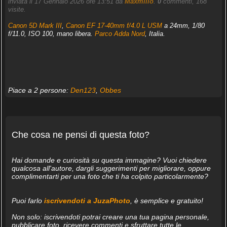
inviata il 17 Gennaio 2026 ore 13:51 da
Maxmilio
.
0
commenti, 168
visite.
Canon 5D Mark III
,
Canon EF 17-40mm f/4.0 L USM
a 24mm, 1/80
f/11.0, ISO 100, mano libera.
Parco Adda Nord
, Italia.
Piace a 2 persone:
Den123
,
Obbes
Che cosa ne pensi di questa foto?
Hai domande e curiosità su questa immagine? Vuoi chiedere
qualcosa all'autore, dargli suggerimenti per migliorare, oppure
complimentarti per una foto che ti ha colpito particolarmente?
Puoi farlo
iscrivendoti a JuzaPhoto
, è semplice e gratuito!
Non solo: iscrivendoti potrai creare una tua pagina personale,
pubblicare foto, ricevere commenti e sfruttare tutte le