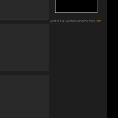
Metti la tua pubblicità su JuzaPhoto (
info
)