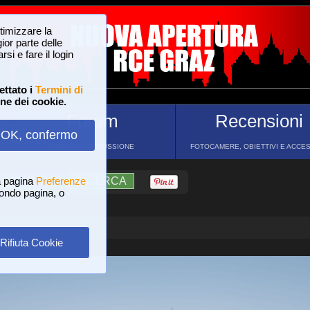
ttimizzare la
or parte delle
si e fare il login
ettato i
Termini di
one dei cookie.
Forum
Recensioni
OK, confermo
FORUM DI DISCUSSIONE
FOTOCAMERE, OBIETTIVI E ACCE
a pagina
?
AIUTO
Preferenze
RICERCA
 fondo pagina, o
Rifiuta Cookie