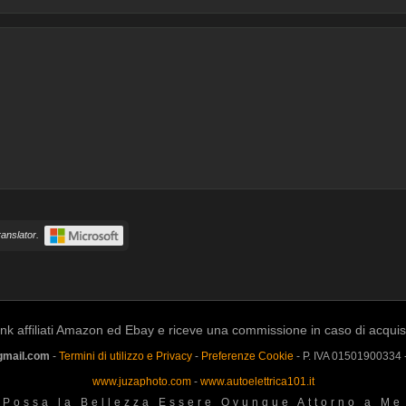
anslator.
k affiliati Amazon ed Ebay e riceve una commissione in caso di acquisto a
gmail.com
-
Termini di utilizzo e Privacy
-
Preferenze Cookie
- P. IVA 01501900334
www.juzaphoto.com
-
www.autoelettrica101.it
Possa la Bellezza Essere Ovunque Attorno a Me