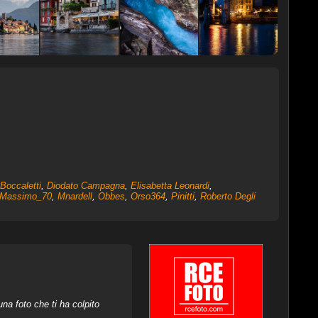
Boccaletti
,
Diodato Campagna
,
Elisabetta Leonardi
,
Massimo_70
,
Mnardell
,
Obbes
,
Orso364
,
Pinitti
,
Roberto Degli
na foto che ti ha colpito