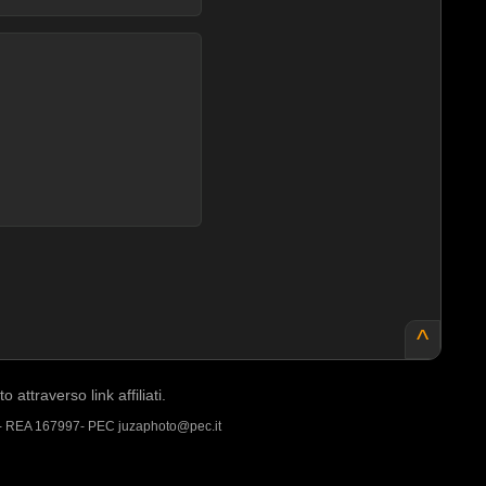
^
ttraverso link affiliati.
 - REA 167997- PEC juzaphoto@pec.it