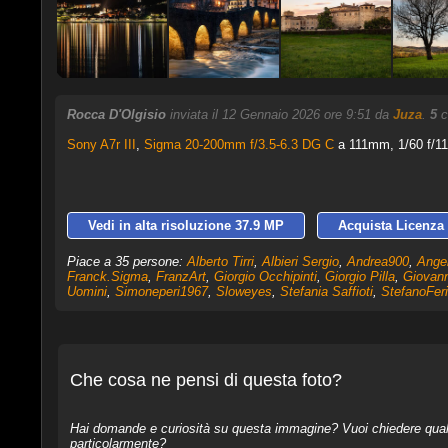
Rocca D'Olgisio
inviata il 12 Gennaio 2026 ore 9:51 da
Juza
.
5
c
Sony A7r III
,
Sigma 20-200mm f/3.5-6.3 DG C
a 111mm, 1/60 f/11
Vedi in alta risoluzione 37.9 MP
Acquista Licenza 
Piace a 35 persone:
Alberto Tirri
,
Albieri Sergio
,
Andrea900
,
Angel
Franck.Sigma
,
FranzArt
,
Giorgio Occhipinti
,
Giorgio Pilla
,
Giovann
Uomini
,
Simoneperi1967
,
Sloweyes
,
Stefania Saffioti
,
StefanoFeri
Che cosa ne pensi di questa foto?
Hai domande e curiosità su questa immagine? Vuoi chiedere qualcos
particolarmente?