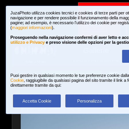
JuzaPhoto utilizza cookies tecnici e cookies di terze parti per o
navigazione e per rendere possibile il funzionamento della maggi
pagine; ad esempio, è necessario l'utilizzo dei cookie per registar
(
maggiori informazioni
).
Proseguendo nella navigazione confermi di aver letto e acc
utilizzo e Privacy
e preso visione delle opzioni per la gesti
Gallerie
3,023,106 FOTO E 16 GALLERIE
HOME E NEWS
Iscriviti a JuzaPhoto!
A
A
Login
Puoi gestire in qualsiasi momento le tue preferenze cookie dall
Cookie
, raggiugibile da qualsiasi pagina del sito tramite il link a
direttamente tramite da qui:
Gallerie
»
Paesaggio con elementi umani
» Rocca D'Olgisio
Accetta Cookie
Personalizza