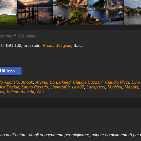
ommenti, 811 visite.
.0, ISO 100, treppiede.
Rocca d'Olgisio
, Italia.
Utilizzo
o Adorisio
,
Anouk
,
Arvina
,
Bo Larkeed
,
Claudio Cozzani
,
Claudio Ricci
,
Dino 
i e Davide
,
Latino Rosario
,
Lberetta69
,
Lele67
,
Lucapucci
,
M.ghise
,
Maryas
,
oli
,
Valerio Bianchi
,
Wells
a all'autore, dargli suggerimenti per migliorare, oppure complimentarti per u