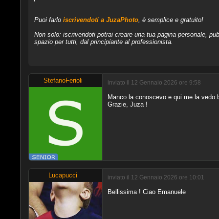
Puoi farlo
iscrivendoti a JuzaPhoto
, è semplice e gratuito!
Non solo: iscrivendoti potrai creare una tua pagina personale, pubb
spazio per tutti, dal principiante al professionista.
StefanoFerioli
inviato il 12 Gennaio 2026 ore 9:58
Manco la conoscevo e qui me la vedo be
Grazie, Juza !
Lucapucci
inviato il 12 Gennaio 2026 ore 10:01
Bellissima ! Ciao Emanuele