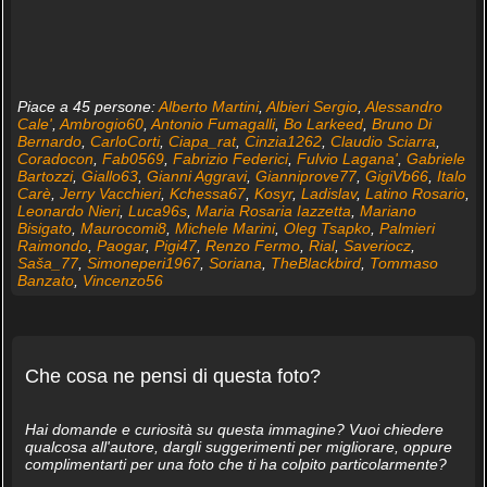
Piace a 45 persone:
Alberto Martini
,
Albieri Sergio
,
Alessandro
Cale'
,
Ambrogio60
,
Antonio Fumagalli
,
Bo Larkeed
,
Bruno Di
Bernardo
,
CarloCorti
,
Ciapa_rat
,
Cinzia1262
,
Claudio Sciarra
,
Coradocon
,
Fab0569
,
Fabrizio Federici
,
Fulvio Lagana'
,
Gabriele
Bartozzi
,
Giallo63
,
Gianni Aggravi
,
Gianniprove77
,
GigiVb66
,
Italo
Carè
,
Jerry Vacchieri
,
Kchessa67
,
Kosyr
,
Ladislav
,
Latino Rosario
,
Leonardo Nieri
,
Luca96s
,
Maria Rosaria Iazzetta
,
Mariano
Bisigato
,
Maurocomi8
,
Michele Marini
,
Oleg Tsapko
,
Palmieri
Raimondo
,
Paogar
,
Pigi47
,
Renzo Fermo
,
Rial
,
Saveriocz
,
Saša_77
,
Simoneperi1967
,
Soriana
,
TheBlackbird
,
Tommaso
Banzato
,
Vincenzo56
Che cosa ne pensi di questa foto?
Hai domande e curiosità su questa immagine? Vuoi chiedere
qualcosa all'autore, dargli suggerimenti per migliorare, oppure
complimentarti per una foto che ti ha colpito particolarmente?