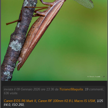
inviata il 09 Gennaio 2026 ore 13:36 da
Tiziano58aquila
.
19
commenti,
636 visite.
Canon EOS R6 Mark II
,
Canon RF 100mm f/2.8 L Macro IS USM
, 1/25
f/4.0, ISO 250,