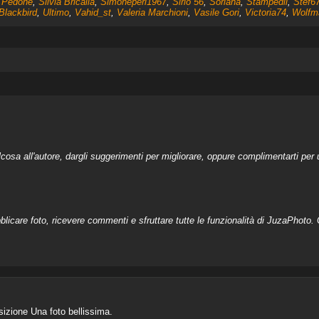
 Pedone
,
Silvia Bricalla
,
Simoneperi1967
,
Sirio 56
,
Soriana
,
Stampedli
,
Stef6
Blackbird
,
Ultimo
,
Vahid_st
,
Valeria Marchioni
,
Vasile Gori
,
Victoria74
,
Wolfm
a all'autore, dargli suggerimenti per migliorare, oppure complimentarti per u
licare foto, ricevere commenti e sfruttare tutte le funzionalità di JuzaPhoto. C
izione Una foto bellissima.