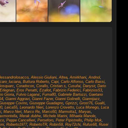
lessandrolosacco
,
Alessio Giuliani
,
Altea
,
Amirkhani
,
Andnol
,
caro_luciana
,
Buttura Roberto
,
Capi
,
Carlo Alfonso
,
Carlo Bassi
,
iosquarc
,
Coradocon
,
Corallo
,
Cristian.s
,
Cusufai
,
Danysir
,
Dario
Erlegnan
,
Eros Penatti
,
Ezallot
,
Fabrizio Federici
,
Fabrizios53
,
io Gioria
,
Fulvio Lagana'
,
Fuma80
,
Gabriele Bartozzi
,
Gaetano
64
,
Gianni Aggravi
,
Gianni Fazer
,
Gianni Golinelli
,
Giannijazz
,
Giuseppe Covino
,
Giuseppe Guadagno
,
Gprizzi
,
Grost76
,
Gualti
,
80
,
Leica55
,
Leonardo Nieri
,
Lorenzo Crovetto
,
Luca Monego
,
Luca
i
,
Marco Neri
,
Marco Re
,
Marco50
,
Marmotta1
,
Maryas
,
xmontella
,
Merak.dubhe
,
Michele Marini
,
Mihaela Manole
,
sco
,
Peppe Cancellieri
,
Perseforo
,
Peter Pipistrello
,
Philip Mok
,
ini
,
Roberto1977
,
RobertoTR
,
Robin59
,
Roy72chi
,
Rufus68
,
Rusei