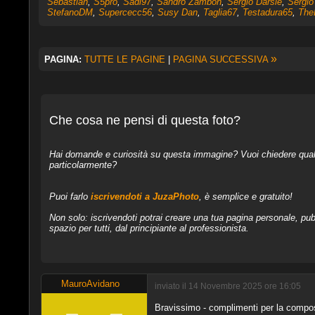
Sebastian
,
S5pro
,
Sadi97
,
Sandro Zambon
,
Sergio Darsie
,
Sergio
StefanoDM
,
Supercecc56
,
Susy Dan
,
Taglia67
,
Testadura65
,
The
»
PAGINA:
TUTTE LE PAGINE
|
PAGINA SUCCESSIVA
Che cosa ne pensi di questa foto?
Hai domande e curiosità su questa immagine? Vuoi chiedere qualcos
particolarmente?
Puoi farlo
iscrivendoti a JuzaPhoto
, è semplice e gratuito!
Non solo: iscrivendoti potrai creare una tua pagina personale, pubb
spazio per tutti, dal principiante al professionista.
MauroAvidano
inviato il 14 Novembre 2025 ore 16:05
Bravissimo - complimenti per la compos