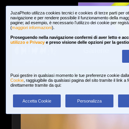
JuzaPhoto utilizza cookies tecnici e cookies di terze parti per o
navigazione e per rendere possibile il funzionamento della maggi
pagine; ad esempio, è necessario l'utilizzo dei cookie per registar
(
maggiori informazioni
).
Proseguendo nella navigazione confermi di aver letto e acc
utilizzo e Privacy
e preso visione delle opzioni per la gesti
Gallerie
3,022,825 FOTO E 16 GALLERIE
HOME E NEWS
Iscriviti a JuzaPhoto!
A
A
Login
Puoi gestire in qualsiasi momento le tue preferenze cookie dall
Cookie
, raggiugibile da qualsiasi pagina del sito tramite il link a
direttamente tramite da qui:
Gallerie
»
Macro e Flora
» Erythronium dens-canis
Accetta Cookie
Personalizza