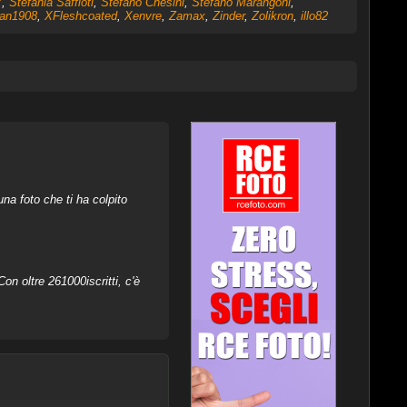
7
,
Stefania Saffioti
,
Stefano Chesini
,
Stefano Marangoni
,
an1908
,
XFleshcoated
,
Xenvre
,
Zamax
,
Zinder
,
Zolikron
,
illo82
na foto che ti ha colpito
on oltre 261000iscritti, c'è