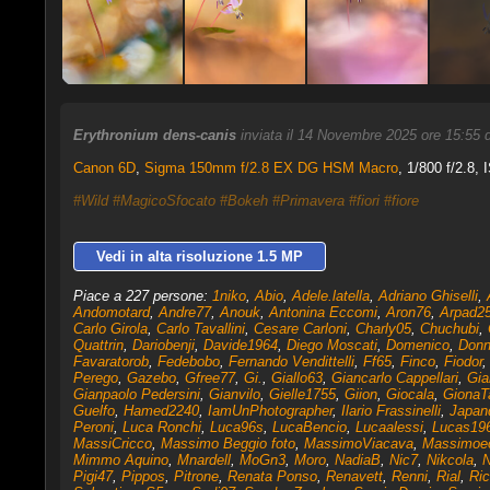
Erythronium dens-canis
inviata il 14 Novembre 2025 ore 15:55
Canon 6D
,
Sigma 150mm f/2.8 EX DG HSM Macro
, 1/800 f/2.8, 
#Wild
#MagicoSfocato
#Bokeh
#Primavera
#fiori
#fiore
Vedi in alta risoluzione 1.5 MP
Piace a 227 persone:
1niko
,
Abio
,
Adele.latella
,
Adriano Ghiselli
,
Andomotard
,
Andre77
,
Anouk
,
Antonina Eccomi
,
Aron76
,
Arpad2
Carlo Girola
,
Carlo Tavallini
,
Cesare Carloni
,
Charly05
,
Chuchubi
,
Quattrin
,
Dariobenji
,
Davide1964
,
Diego Moscati
,
Domenico
,
Don
Favaratorob
,
Fedebobo
,
Fernando Vendittelli
,
Ff65
,
Finco
,
Fiodor
Perego
,
Gazebo
,
Gfree77
,
Gi.
,
Giallo63
,
Giancarlo Cappellari
,
Gia
Gianpaolo Pedersini
,
Gianvilo
,
Gielle1755
,
Giion
,
Giocala
,
GionaTa
Guelfo
,
Hamed2240
,
IamUnPhotographer
,
Ilario Frassinelli
,
Japan
Peroni
,
Luca Ronchi
,
Luca96s
,
LucaBencio
,
Lucaalessi
,
Lucas19
MassiCricco
,
Massimo Beggio foto
,
MassimoViacava
,
Massimoe
Mimmo Aquino
,
Mnardell
,
MoGn3
,
Moro
,
NadiaB
,
Nic7
,
Nikcola
,
N
Pigi47
,
Pippos
,
Pitrone
,
Renata Ponso
,
Renavett
,
Renni
,
Rial
,
Ri