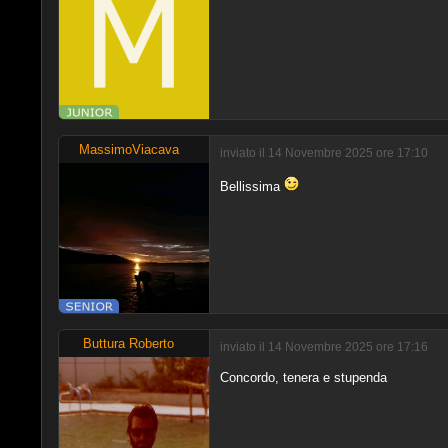
MassimoViacava
inviato il 14 Novembre 2025 ore 17:10
Bellissima
Buttura Roberto
inviato il 14 Novembre 2025 ore 17:16
Concordo, tenera e stupenda