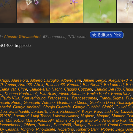
 da
Alessio Giovacchini
.
67
commenti, 2737 visite.
ISO 400, treppiede.
Alago
,
Alan Ford
,
Alberto Dall'oglio
,
Alberto Tirri
,
Albieri Sergio
,
Alegiane78
,
A
50
,
Arvina
,
Astef86
,
Atrox
,
Ballerina66
,
Bernard
,
BlueSky49
,
Bo Larkeed
,
Bos
Ciapa_rat
,
Circe
,
Claude-alain Nacht
,
Claudio Cozzani
,
Claudio Del Rio
,
Claud
na
,
Doriana Pontremoli
,
Elis Bolis
,
Eliseo Battistin
,
Emilio Paolo
,
EnricoTanz
,
,
Flavio Villa
,
ForeverYoung
,
Francesco I.
,
Francescomeli
,
Franck.Sigma
,
Fulv
ncarlo Priore
,
Giancarlo Vetrone
,
Gianfranco Mineri
,
Gianluca Donà
,
Gianluigi
barini
,
Giorgio Andreoli
,
Giorgio Guarraia
,
Giorgio Gubbini
,
Giuf65
,
Giulio65
,
drea
,
Jonathan68
,
Jordan79
,
Juza
,
Kchessa67
,
Kosyr
,
Kurz
,
Ladislav
,
Lazza
651970
,
Lucattori
,
Luigi Torino
,
Lukeskywalker
,
M.ghise
,
Magard
,
Manrico Chit
os
,
MatteoBio
,
MatteoFabbro94
,
Maurizio Sgargi
,
MauroAvidano
,
MaxVax
,
Ma
onnachecca
,
Obbes
,
Pakuino
,
Pantoja68
,
Paogar
,
Paolorossi
,
Parini France
cky Cesana
,
Ringhio
,
Rinowildlife
,
Robertino
,
Roberto Dani
,
Roberto Degli Uom