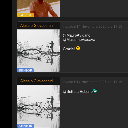
Alessio Giovacchini
inviato il 14 Novembre 2025 ore 17:16
@MauroAvidano
@MassimoViacava
Grazie!
Alessio Giovacchini
inviato il 14 Novembre 2025 ore 17:16
@Buttura Roberto