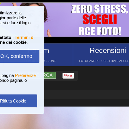
ttimizzare la
or parte delle
si e fare il login
ettato i
Termini di
one dei cookie.
Forum
Recensioni
OK, confermo
FORUM DI DISCUSSIONE
FOTOCAMERE, OBIETTIVI E ACCE
a pagina
?
AIUTO
Preferenze
RICERCA
 fondo pagina, o
Rifiuta Cookie