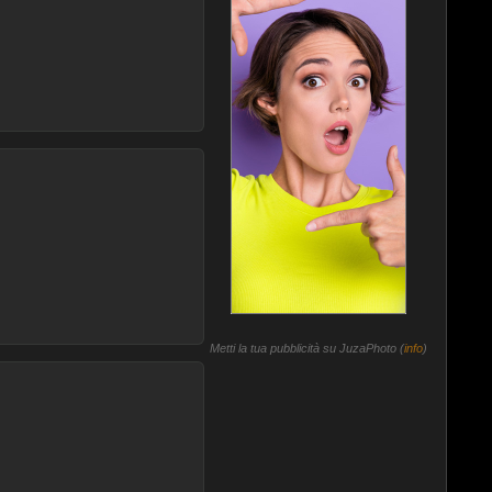
Metti la tua pubblicità su JuzaPhoto (
info
)