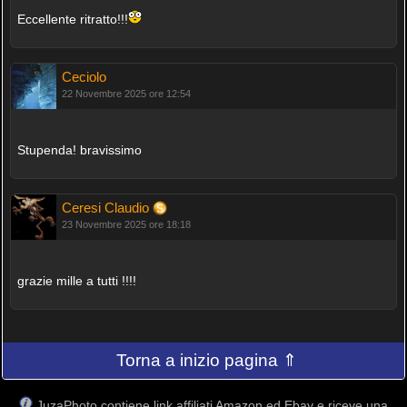
Eccellente ritratto!!!
Ceciolo
22 Novembre 2025 ore 12:54
Stupenda! bravissimo
Ceresi Claudio
23 Novembre 2025 ore 18:18
grazie mille a tutti !!!!
Torna a inizio pagina ⇑
JuzaPhoto contiene link affiliati Amazon ed Ebay e riceve una