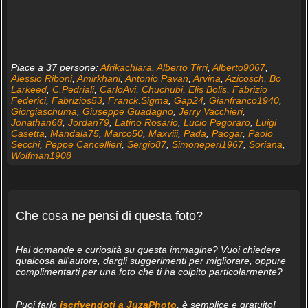
Piace a 37 persone:
Afrikachiara
,
Alberto Tirri
,
Alberto9067
,
Alessio Riboni
,
Amirkhani
,
Antonio Pavan
,
Arvina
,
Azicosch
,
Bo
Larkeed
,
C.Pedriali
,
CarloAvi
,
Chuchubi
,
Elis Bolis
,
Fabrizio
Federici
,
Fabrizios53
,
Franck.Sigma
,
Gap24
,
Gianfranco1940
,
Giorgiaschuma
,
Giuseppe Guadagno
,
Jerry Vacchieri
,
Jonathan68
,
Jordan79
,
Latino Rosario
,
Lucio Pegoraro
,
Luigi
Casetta
,
Mandala75
,
Marco50
,
Maxviii
,
Pada
,
Paogar
,
Paolo
Secchi
,
Peppe Cancellieri
,
Sergio87
,
Simoneperi1967
,
Soriana
,
Wolfman1908
Che cosa ne pensi di questa foto?
Hai domande e curiosità su questa immagine? Vuoi chiedere
qualcosa all'autore, dargli suggerimenti per migliorare, oppure
complimentarti per una foto che ti ha colpito particolarmente?
Puoi farlo
iscrivendoti a JuzaPhoto
, è semplice e gratuito!