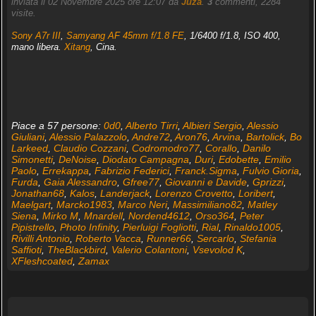
inviata il 02 Novembre 2025 ore 12:07 da
Juza
.
3
commenti, 2284
visite.
Sony A7r III
,
Samyang AF 45mm f/1.8 FE
, 1/6400 f/1.8, ISO 400,
mano libera.
Xitang
, Cina.
Piace a 57 persone:
0d0
,
Alberto Tirri
,
Albieri Sergio
,
Alessio
Giuliani
,
Alessio Palazzolo
,
Andre72
,
Aron76
,
Arvina
,
Bartolick
,
Bo
Larkeed
,
Claudio Cozzani
,
Codromodro77
,
Corallo
,
Danilo
Simonetti
,
DeNoise
,
Diodato Campagna
,
Duri
,
Edobette
,
Emilio
Paolo
,
Errekappa
,
Fabrizio Federici
,
Franck.Sigma
,
Fulvio Gioria
,
Furda
,
Gaia Alessandro
,
Gfree77
,
Giovanni e Davide
,
Gprizzi
,
Jonathan68
,
Kalos
,
Landerjack
,
Lorenzo Crovetto
,
Loribert
,
Maelgart
,
Marcko1983
,
Marco Neri
,
Massimiliano82
,
Matley
Siena
,
Mirko M
,
Mnardell
,
Nordend4612
,
Orso364
,
Peter
Pipistrello
,
Photo Infinity
,
Pierluigi Fogliotti
,
Rial
,
Rinaldo1005
,
Rivilli Antonio
,
Roberto Vacca
,
Runner66
,
Sercarlo
,
Stefania
Saffioti
,
TheBlackbird
,
Valerio Colantoni
,
Vsevolod K
,
XFleshcoated
,
Zamax