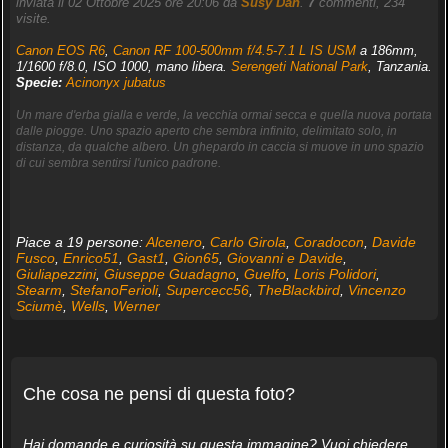
inviata il 02 Ottobre 2025 ore 20:06 da
Susy Dan
.
7
commenti, 234
visite.
Canon EOS R6
,
Canon RF 100-500mm f/4.5-7.1 L IS USM
a 186mm,
1/1600 f/8.0, ISO 1000, mano libera.
Serengeti National Park
, Tanzania.
Specie:
Acinonyx jubatus
Un mare d'erba gialla e verde, la vecchia ormai secca e quella nuova portata
dalle piogge. Uno spazio aperto che sembra infinito, delimitato solo, in
distanza, da qualche albero. Un ghepardo in caccia si muove in uno spazio
di cui sembra sentirsi l'unico padrone.
Piace a 19 persone:
Alcenero
,
Carlo Girola
,
Coradocon
,
Davide
Fusco
,
Enrico51
,
Gast1
,
Gion65
,
Giovanni e Davide
,
Giuliapezzini
,
Giuseppe Guadagno
,
Guelfo
,
Loris Polidori
,
Stearm
,
StefanoFerioli
,
Supercecc56
,
TheBlackbird
,
Vincenzo
Sciumè
,
Wells
,
Werner
Che cosa ne pensi di questa foto?
Hai domande e curiosità su questa immagine? Vuoi chiedere