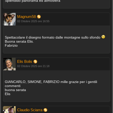
Splendido panorama ed atmosfera
Magnum58
02 Ottobre 2025 ore 16:55
Spettacolare il disegno formato dalle montagne sullo sfondo
Buona serata Elis.
Fabrizio
Elis Bolis
02 Ottobre 2025 ore 21:18
GIANCARLO, SIMONE, FABRIZIO mille grazie per i gentili
commenti
buona serata
Elis
Claudio Sciarra