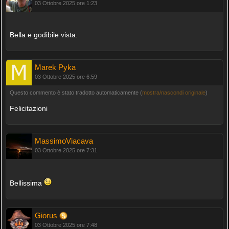
03 Ottobre 2025 ore 1:23
Bella e godibile vista.
Marek Pyka
03 Ottobre 2025 ore 6:59
Questo commento è stato tradotto automaticamente (
mostra/nascondi originale
)
Felicitazioni
MassimoViacava
03 Ottobre 2025 ore 7:31
Bellissima
Giorus
03 Ottobre 2025 ore 7:48