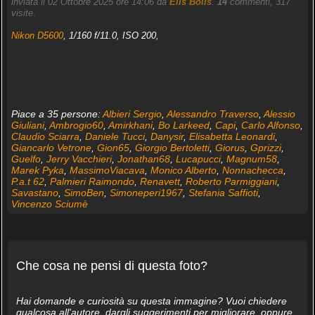
inviata il 02 Ottobre 2025 ore 14:06 da
Elis Bolis
.
14
commenti, 317
visite.
Nikon D5600
, 1/160 f/11.0, ISO 200,
Piace a 35 persone:
Albieri Sergio
,
Alessandro Traverso
,
Alessio
Giuliani
,
Ambrogio60
,
Amirkhani
,
Bo Larkeed
,
Capi
,
Carlo Alfonso
,
Claudio Sciarra
,
Daniele Tucci
,
Danysir
,
Elisabetta Leonardi
,
Giancarlo Vetrone
,
Gion65
,
Giorgio Bertoletti
,
Giorus
,
Gprizzi
,
Guelfo
,
Jerry Vacchieri
,
Jonathan68
,
Lucapucci
,
Magnum58
,
Marek Pyka
,
MassimoViacava
,
Monico Alberto
,
Nonnachecca
,
P.a.t 62
,
Palmieri Raimondo
,
Renavett
,
Roberto Parmiggiani
,
Savastano
,
SimoBen
,
Simoneperi1967
,
Stefania Saffioti
,
Vincenzo Sciumè
Che cosa ne pensi di questa foto?
Hai domande e curiosità su questa immagine? Vuoi chiedere
qualcosa all'autore, dargli suggerimenti per migliorare, oppure