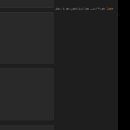
Metti la tua pubblicità su JuzaPhoto (
info
)