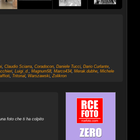
i
,
Claudio Sciarra
,
Coradocon
,
Daniele Tucci
,
Dario Curlante
,
cchieri
,
Luigi_d.
,
Magnum58
,
Marco434
,
Merak.dubhe
,
Michele
ffioti
,
Tritonal
,
Warszawski
,
Zolikron
na foto che ti ha colpito