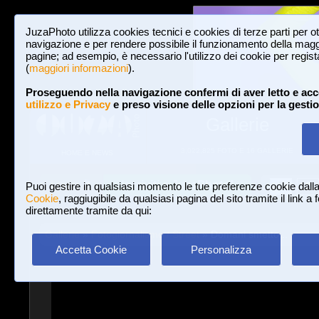
JuzaPhoto utilizza cookies tecnici e cookies di terze parti per o
navigazione e per rendere possibile il funzionamento della maggi
pagine; ad esempio, è necessario l'utilizzo dei cookie per registar
(
maggiori informazioni
).
Proseguendo nella navigazione confermi di aver letto e acc
utilizzo e Privacy
e preso visione delle opzioni per la gesti
Gallerie
3,022,825 FOTO E 16 GALLERIE
HOME E NEWS
Iscriviti a JuzaPhoto!
A
A
Login
Puoi gestire in qualsiasi momento le tue preferenze cookie dall
Cookie
, raggiugibile da qualsiasi pagina del sito tramite il link a
direttamente tramite da qui:
Gallerie
»
Fotogiornalismo / Street
» Domani smetto...
Accetta Cookie
Personalizza