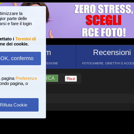
ttimizzare la
or parte delle
si e fare il login
ettato i
Termini di
one dei cookie.
Forum
Recensioni
OK, confermo
FORUM DI DISCUSSIONE
FOTOCAMERE, OBIETTIVI E ACCE
a pagina
?
AIUTO
Preferenze
RICERCA
 fondo pagina, o
Rifiuta Cookie