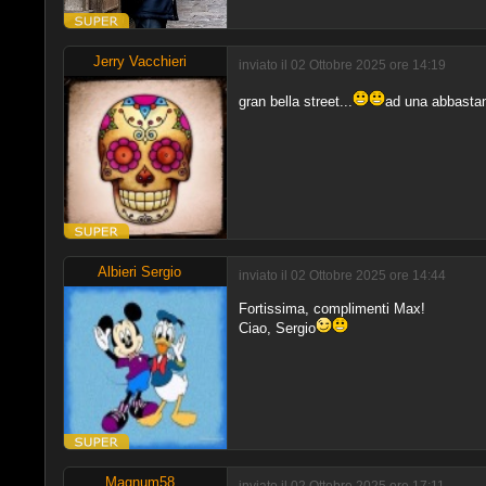
Jerry Vacchieri
inviato il 02 Ottobre 2025 ore 14:19
gran bella street...
ad una abbastan
Albieri Sergio
inviato il 02 Ottobre 2025 ore 14:44
Fortissima, complimenti Max!
Ciao, Sergio
Magnum58