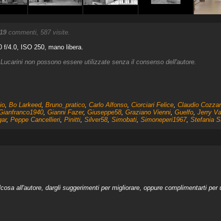
19
commenti, 587 visite.
f/4.0, ISO 250, mano libera.
Lucarini non possono essere utilizzate senza il consenso dell'autore.
io
,
Bo Larkeed
,
Bruno_pratico
,
Carlo Alfonso
,
Ciorciari Felice
,
Claudio Cozzan
Gianfranco1940
,
Gianni Fazer
,
Giuseppe58
,
Graziano Vienni
,
Guelfo
,
Jerry Va
ar
,
Peppe Cancellieri
,
Pinitti
,
Silver58
,
Simobati
,
Simoneperi1967
,
Stefania Sa
a all'autore, dargli suggerimenti per migliorare, oppure complimentarti per u