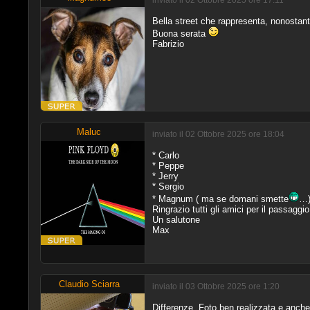
inviato il 02 Ottobre 2025 ore 17:11
Bella street che rappresenta, nonostan
Buona serata
Fabrizio
Maluc
inviato il 02 Ottobre 2025 ore 18:04
* Carlo
* Peppe
* Jerry
* Sergio
* Magnum ( ma se domani smette
…)
Ringrazio tutti gli amici per il passaggi
Un salutone
Max
Claudio Sciarra
inviato il 03 Ottobre 2025 ore 1:20
Differenze. Foto ben realizzata e anche