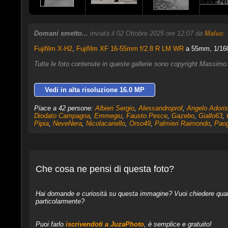
Domani smetto...
inviata il 02 Ottobre 2025 ore 12:07 da
Maluc
.
Fujifilm X-H2
,
Fujifilm XF 16-55mm f/2.8 R LM WR
a 55mm, 1/160 
Tutte le foto contenute in queste gallerie sono copyright Massimo 
Vedi in alta risoluzione 16.0 MP
Piace a 42 persone:
Albieri Sergio
,
Alessandroprof
,
Angelo Adoris
Diodato Campagna
,
Emmegiu
,
Fausto Pesce
,
Gazebo
,
Giallo63
,
Pipia
,
NeveNera
,
Nicolacariello
,
Orso49
,
Palmieri Raimondo
,
Paog
Che cosa ne pensi di questa foto?
Hai domande e curiosità su questa immagine? Vuoi chiedere qualcos
particolarmente?
Puoi farlo
iscrivendoti a JuzaPhoto
, è semplice e gratuito!