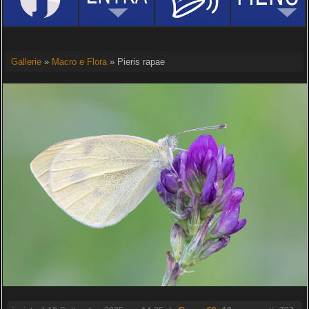
Gallerie
»
Macro e Flora
» Pieris rapae