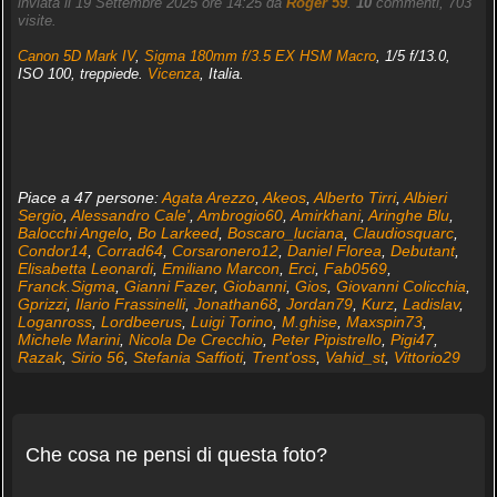
inviata il 19 Settembre 2025 ore 14:25 da
Roger 59
.
10
commenti, 703
visite.
Canon 5D Mark IV
,
Sigma 180mm f/3.5 EX HSM Macro
, 1/5 f/13.0,
ISO 100, treppiede.
Vicenza
, Italia.
Piace a 47 persone:
Agata Arezzo
,
Akeos
,
Alberto Tirri
,
Albieri
Sergio
,
Alessandro Cale'
,
Ambrogio60
,
Amirkhani
,
Aringhe Blu
,
Balocchi Angelo
,
Bo Larkeed
,
Boscaro_luciana
,
Claudiosquarc
,
Condor14
,
Corrad64
,
Corsaronero12
,
Daniel Florea
,
Debutant
,
Elisabetta Leonardi
,
Emiliano Marcon
,
Erci
,
Fab0569
,
Franck.Sigma
,
Gianni Fazer
,
Giobanni
,
Gios
,
Giovanni Colicchia
,
Gprizzi
,
Ilario Frassinelli
,
Jonathan68
,
Jordan79
,
Kurz
,
Ladislav
,
Loganross
,
Lordbeerus
,
Luigi Torino
,
M.ghise
,
Maxspin73
,
Michele Marini
,
Nicola De Crecchio
,
Peter Pipistrello
,
Pigi47
,
Razak
,
Sirio 56
,
Stefania Saffioti
,
Trent'oss
,
Vahid_st
,
Vittorio29
Che cosa ne pensi di questa foto?