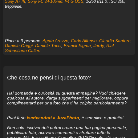
Sony A7 III
,
Sony FE 24-105mm f/4 G OSS
, 1/250 f/11.0, ISO 200,
treppiede.
Piace a 9 persone:
Agata Arezzo
,
Carlo Alfonso
,
Claudio Santoro
,
Daniele Origgi
,
Daniele Tucci
,
Franck.Sigma
,
Jardy
,
Rial
,
Sebastiano Calleri
Che cosa ne pensi di questa foto?
Hai domande e curiosità su questa immagine? Vuoi chiedere
qualcosa all'autore, dargli suggerimenti per migliorare, oppure
complimentarti per una foto che ti ha colpito particolarmente?
Puoi farlo
iscrivendoti a JuzaPhoto
, è semplice e gratuito!
Non solo: iscrivendoti potrai creare una tua pagina personale,
pubblicare foto, ricevere commenti e sfruttare tutte le
funzionalità di JuzaPhoto. Con oltre 261000iscritti, c'è spazio