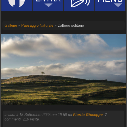
Gallerie
»
Paesaggio Naturale
» L'albero solitario
inviata il 18 Settembre 2025 ore 19:59 da
Fiorito Giuseppe
.
7
commenti, 210 visite.