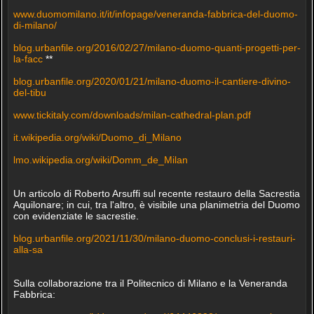
www.duomomilano.it/it/infopage/veneranda-fabbrica-del-duomo-
di-milano/
blog.urbanfile.org/2016/02/27/milano-duomo-quanti-progetti-per-
la-facc
**
blog.urbanfile.org/2020/01/21/milano-duomo-il-cantiere-divino-
del-tibu
www.tickitaly.com/downloads/milan-cathedral-plan.pdf
it.wikipedia.org/wiki/Duomo_di_Milano
lmo.wikipedia.org/wiki/Domm_de_Milan
Un articolo di Roberto Arsuffi sul recente restauro della Sacrestia
Aquilonare; in cui, tra l'altro, è visibile una planimetria del Duomo
con evidenziate le sacrestie.
blog.urbanfile.org/2021/11/30/milano-duomo-conclusi-i-restauri-
alla-sa
Sulla collaborazione tra il Politecnico di Milano e la Veneranda
Fabbrica: