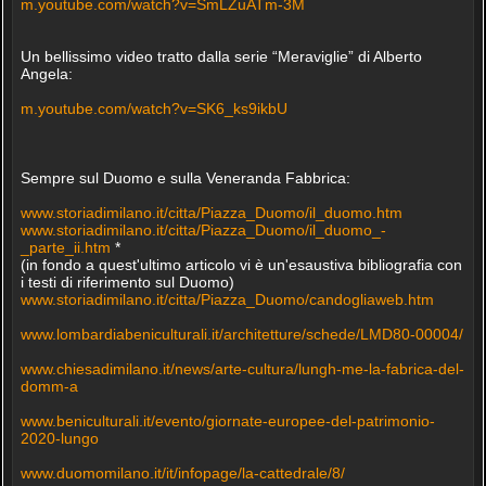
m.youtube.com/watch?v=SmLZuATm-3M
Un bellissimo video tratto dalla serie “Meraviglie” di Alberto
Angela:
m.youtube.com/watch?v=SK6_ks9ikbU
Sempre sul Duomo e sulla Veneranda Fabbrica:
www.storiadimilano.it/citta/Piazza_Duomo/il_duomo.htm
www.storiadimilano.it/citta/Piazza_Duomo/il_duomo_-
_parte_ii.htm
*
(in fondo a quest'ultimo articolo vi è un'esaustiva bibliografia con
i testi di riferimento sul Duomo)
www.storiadimilano.it/citta/Piazza_Duomo/candogliaweb.htm
www.lombardiabeniculturali.it/architetture/schede/LMD80-00004/
www.chiesadimilano.it/news/arte-cultura/lungh-me-la-fabrica-del-
domm-a
www.beniculturali.it/evento/giornate-europee-del-patrimonio-
2020-lungo
www.duomomilano.it/it/infopage/la-cattedrale/8/