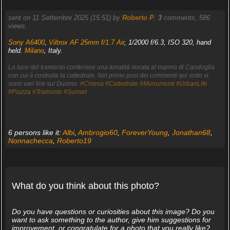
sent on 11 Settembre 2025 (15:51) by
Roberto P
.
3
comments, 586
views.
Sony A6400
,
Viltrox AF 25mm f/1.7 Air
, 1/2000 f/6.3, ISO 320, hand
held.
Milano
, Italy.
La luce del tramonto conferisce una tonalità dorata al marmo di Candoglia
con cui è costruita la cattedrale. Nel primo post dei commenti qui sotto vi
sono vari link sul Duomo.
#Chiesa
#Cattedrale
#Monumenti
#UrbanLife
#Piazza
#Tramonto
#Sunset
6 persons like it:
Albi
,
Ambrogio60
,
ForeverYoung
,
Jonathan68
,
Nonnachecca
,
Roberto19
What do you think about this photo?
Do you have questions or curiosities about this image? Do you
want to ask something to the author, give him suggestions for
improvement, or congratulate for a photo that you really like?