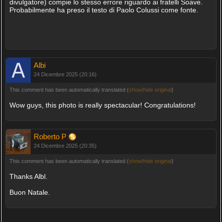
divulgatore) compie lo stesso errore riguardo ai fratelli Soave.
Probabilmente ha preso il testo di Paolo Colussi come fonte.
Albi
24 Dicembre 2025 (20:16)
This comment has been automatically translated (
show/hide original
)
Wow guys, this photo is really spectacular! Congratulations!
Roberto P
24 Dicembre 2025 (20:35)
This comment has been automatically translated (
show/hide original
)
Thanks Albl.
Buon Natale.