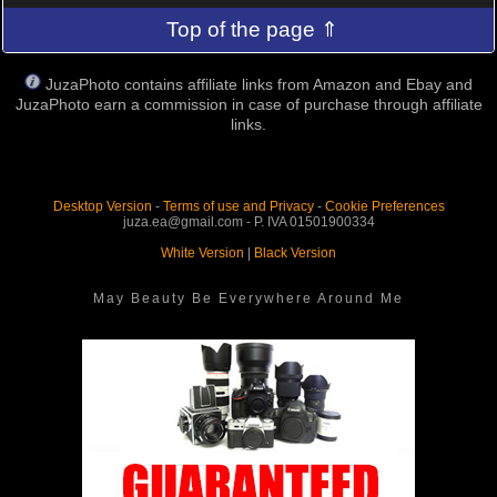
Top of the page ⇑
JuzaPhoto contains affiliate links from Amazon and Ebay and
JuzaPhoto earn a commission in case of purchase through affiliate
links.
Desktop Version
-
Terms of use and Privacy
-
Cookie Preferences
juza.ea@gmail.com - P. IVA 01501900334
White Version
|
Black Version
May Beauty Be Everywhere Around Me