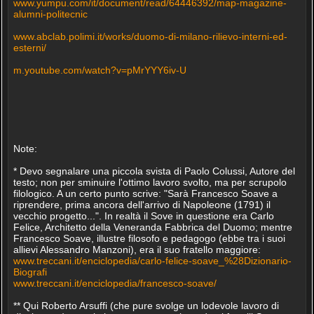
www.yumpu.com/it/document/read/64446392/map-magazine-
alumni-politecnic
www.abclab.polimi.it/works/duomo-di-milano-rilievo-interni-ed-
esterni/
m.youtube.com/watch?v=pMrYYY6iv-U
Note:
* Devo segnalare una piccola svista di Paolo Colussi, Autore del
testo; non per sminuire l'ottimo lavoro svolto, ma per scrupolo
filologico. A un certo punto scrive: "Sarà Francesco Soave a
riprendere, prima ancora dell'arrivo di Napoleone (1791) il
vecchio progetto...". In realtà il Sove in questione era Carlo
Felice, Architetto della Veneranda Fabbrica del Duomo; mentre
Francesco Soave, illustre filosofo e pedagogo (ebbe tra i suoi
allievi Alessandro Manzoni), era il suo fratello maggiore:
www.treccani.it/enciclopedia/carlo-felice-soave_%28Dizionario-
Biografi
www.treccani.it/enciclopedia/francesco-soave/
** Qui Roberto Arsuffi (che pure svolge un lodevole lavoro di