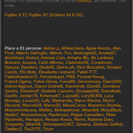
inviata il 03 Settembre 2025 ore 10:59 da
Pietro22
.
34
commenti, 759
visite.
Fujifilm X-T3
,
Fujifilm XF 10-24mm f/4 R OIS
,
Piace a 81 persone:
Adrian.p
,
Afrikachiara
,
Agata Arezzo
,
Alan
Ford
,
Alberto Dall'oglio
,
Alberto Tirri
,
Ambrogio60
,
Amelia57
,
Amirkhani
,
Andnol
,
Antonia Cam
,
Aringhe Blu
,
Bo Larkeed
,
Boscaro_luciana
,
Carlo Alfonso
,
Clatambo56
,
Coradocon
,
Danysir
,
Davidevi
,
Dede66
,
Dierre.ph
,
Dino Boccaletti
,
Doriano
Ciardo
,
Elis Bolis
,
Elisabetta Leonardi
,
Fabio F77
,
Fabiodistefano72
,
Fernandopol
,
Ff65
,
ForeverYoung
,
Franck.Sigma
,
Fulvio Gioria
,
Fuma80
,
Geronimuss
,
Gian1940
,
Gianni Aggravi
,
Gianni Golinelli
,
Giannimtb
,
Gion65
,
Giordano
Santini
,
GiovanniF
,
Giulietta Cazzaro
,
Giuseppe58
,
Grandisde
,
Guelfo
,
Jordan79
,
Kchessa67
,
Lazza80
,
LoryS6304
,
Luca
Monego
,
Luca160
,
Lully
,
Mamaroby
,
Marco Marino
,
Marco
Riccardi
,
Marco434
,
Marco50
,
MassiCricco
,
Massimo.Strumia
,
MassimoViacava
,
Mattbo
,
Mirkopetrovic
,
Mnardell
,
MonyBlack
,
NadiaT
,
Nonnachecca
,
Paolorossi
,
Peppe Cancellieri
,
Peter
Pipistrello
,
Pierdgius
,
Renata Ponso
,
Renni
,
Roberto Dani
,
Scarpetta
,
Silver58
,
Simoneperi1967
,
Soriana
,
Stefania Saffioti
,
Taddeo3
,
Tex2270
,
Thum