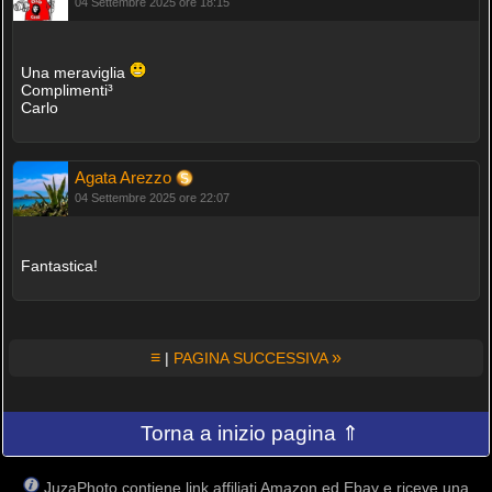
04 Settembre 2025 ore 18:15
Una meraviglia
Complimenti³
Carlo
Agata Arezzo
04 Settembre 2025 ore 22:07
Fantastica!
≡
»
|
PAGINA SUCCESSIVA
Torna a inizio pagina ⇑
JuzaPhoto contiene link affiliati Amazon ed Ebay e riceve una