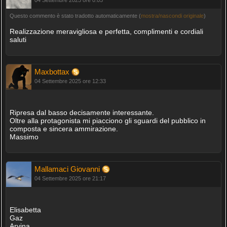
Questo commento è stato tradotto automaticamente (
mostra/nascondi originale
)
Realizzazione meravigliosa e perfetta, complimenti e cordiali
saluti
Maxbottax
04 Settembre 2025 ore 12:33
Ripresa dal basso decisamente interessante.
Oltre alla protagonista mi piacciono gli sguardi del pubblico in
composta e sincera ammirazione.
Massimo
Mallamaci Giovanni
04 Settembre 2025 ore 21:17
Elisabetta
Gaz
Arvina