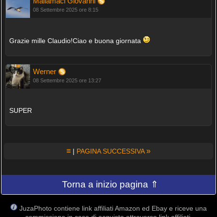
Mallamaci Giovanni
08 Settembre 2025 ore 8:15
Grazie mille Claudio!Ciao e buona giornata
Werner
08 Settembre 2025 ore 13:27
SUPER
≡
»
|
PAGINA SUCCESSIVA
Torna a inizio pagina ⇑
JuzaPhoto contiene link affiliati Amazon ed Ebay e riceve una
commissione in caso di acquisto attraverso link affiliati.