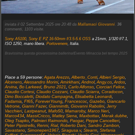
inviata il 02 Settembre 2025 ore 20:48 da
Mallamaci Giovanni
.
36
commenti, 1103 visite.
Sony A5100
,
Sony E PZ 16-50mm f/3.5-5.6 OSS
a 21mm, 1/320 f/7.1,
ISO 1250, mano libera.
Portovenere
, Italia.
Bravissima questa giovanissima ballerina!Evento Minaccia bel tempo 2025
Piace a 59 persone:
Agata Arezzo
,
Alberto_Conti
,
Albieri Sergio
,
Alcenero
,
Alessandro Morini
,
Amirkhani
,
Andnol
,
Angy.co
,
Ardos
,
Arvina
,
Bo Larkeed
,
Bruno 2021
,
Carlo Alfonso
,
Ciorciari Felice
,
Claudio Cortesi
,
Claudio Cozzani
,
Claudio Sciarra
,
Coradocon
,
Dino Boccaletti
,
Diodato Campagna
,
Elisabetta Leonardi
,
Fadamia
,
Ff65
,
ForeverYoung
,
Francescoc
,
Gazebo
,
Giancarlo
Vetrone
,
Gianni Fazer
,
Giannimtb
,
Giovanni Rabolini
,
Jerry
Vacchieri
,
Lastpeanut
,
Mafo50
,
Mamaroby
,
Marco Neri
,
Marco434
,
MassiCricco
,
Matley Siena
,
Maxbottax
,
Merak.dubhe
,
Oleg Tsapko
,
Palmieri Raimondo
,
Paogar
,
Peppe Cancellieri
,
Peter Pipistrello
,
Renni
,
Rial
,
Roberto Dani
,
Sandro Zambon
,
Savastano
,
Simoneperi1967
,
Siragusa.v
,
Stearm
,
Stefania
Saffioti
,
Supercecc56
,
Valerio Bianchi
,
Vasile Gori
,
Warszawski
,