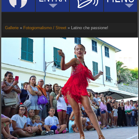
Gallerie
»
Fotogiornalismo / Street
» Latino che passione!