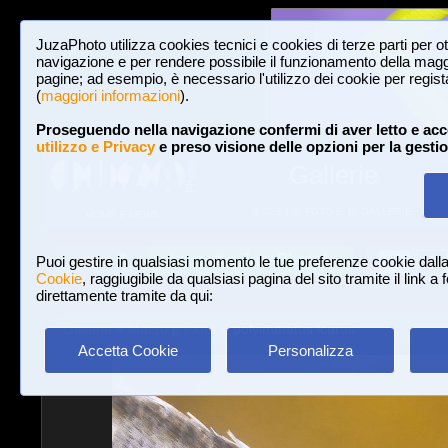
JuzaPhoto utilizza cookies tecnici e cookies di terze parti per o
navigazione e per rendere possibile il funzionamento della maggi
pagine; ad esempio, è necessario l'utilizzo dei cookie per registar
(
maggiori informazioni
).
Proseguendo nella navigazione confermi di aver letto e acc
utilizzo e Privacy
e preso visione delle opzioni per la gesti
Gallerie
3,023,106 FOTO E 16 GALLERIE
HOME E NEWS
Iscriviti a JuzaPhoto!
A
A
Login
Puoi gestire in qualsiasi momento le tue preferenze cookie dall
Cookie
, raggiugibile da qualsiasi pagina del sito tramite il link a
direttamente tramite da qui:
Gallerie
»
Macro e Flora
» polyimmatus icarus
Accetta Cookie
Personalizza