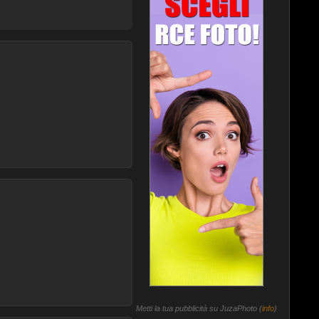
Metti la tua pubblicità su JuzaPhoto (
info
)