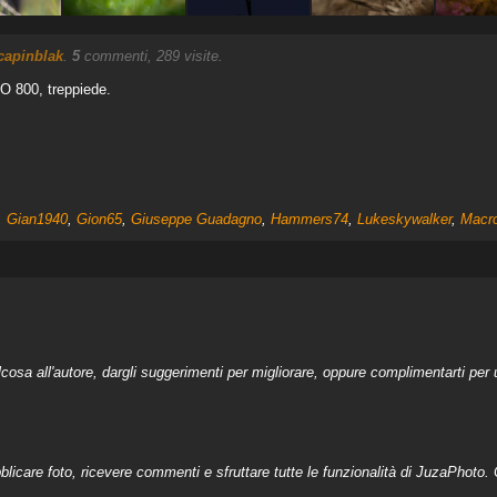
capinblak
.
5
commenti, 289 visite.
SO 800, treppiede.
,
Gian1940
,
Gion65
,
Giuseppe Guadagno
,
Hammers74
,
Lukeskywalker
,
Macr
a all'autore, dargli suggerimenti per migliorare, oppure complimentarti per u
licare foto, ricevere commenti e sfruttare tutte le funzionalità di JuzaPhoto. C