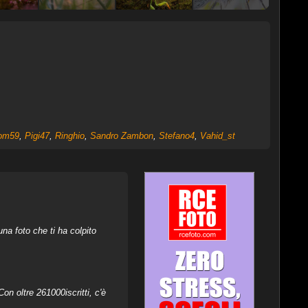
om59
,
Pigi47
,
Ringhio
,
Sandro Zambon
,
Stefano4
,
Vahid_st
na foto che ti ha colpito
on oltre 261000iscritti, c'è