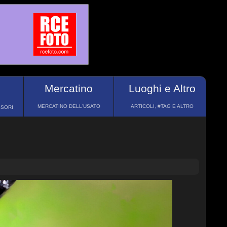
Mercatino
Luoghi e Altro
MERCATINO DELL'USATO
ARTICOLI, #TAG E ALTRO
SSORI