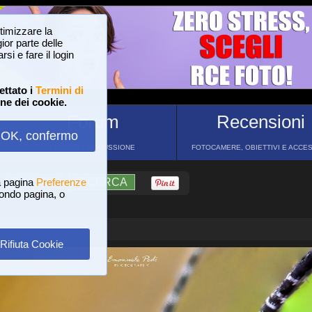
ttimizzare la
or parte delle
si e fare il login
ettato i
Termini di
one dei cookie.
Forum
Recensioni
OK, confermo
FORUM DI DISCUSSIONE
FOTOCAMERE, OBIETTIVI E ACCE
a pagina
?
AIUTO
Preferenze
RICERCA
 fondo pagina, o
Rifiuta Cookie