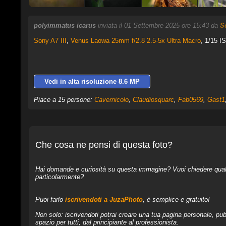
polyimmatus icarus
inviata il 01 Settembre 2025 ore 15:43 da
S
Sony A7 III
,
Venus Laowa 25mm f/2.8 2.5-5x Ultra Macro
, 1/15 I
Vedi in alta risoluzione 8.6 MP
Piace a 15 persone:
Cavernicolo
,
Claudiosquarc
,
Fab0569
,
Gast1
Che cosa ne pensi di questa foto?
Hai domande e curiosità su questa immagine? Vuoi chiedere qualcos
particolarmente?
Puoi farlo
iscrivendoti a JuzaPhoto
, è semplice e gratuito!
Non solo: iscrivendoti potrai creare una tua pagina personale, pubb
spazio per tutti, dal principiante al professionista.