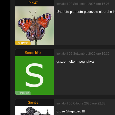
Pigi47
inviato il 02 Settembre 2025 ore 16:26
Una foto piuttosto piacevole oltre che 
Scapinblak
inviato il 02 Settembre 2025 ore 16:32
grazie molto impegnativa
Gion65
inviato il 06 Ottobre 2025 ore 22:33
Close Strepitoso !!!