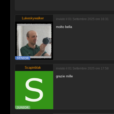
Lukeskywalker
inviato il 01 Settembre 2025 ore 16:31
molto bella
Scapinblak
inviato il 01 Settembre 2025 ore 17:58
grazie mille