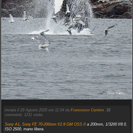
inviata il 29 Agosto 2025 ore 11:04 da
Francesco Canton
.
32
commenti, 1211 visite.
Sony A1
,
Sony FE 70-200mm f/2.8 GM OSS II
a 200mm, 1/3200 f/8.0,
ISO 2500, mano libera.