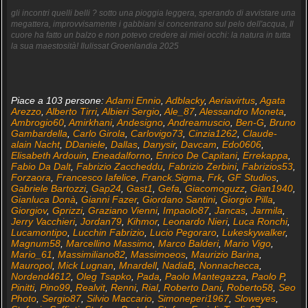
gli incontri quelli belli ? sotto una pioggia leggera, sperando di avvistare una
megattera, improvvisamente i gabbiani si concentrano sul pelo dell'acqua, Il
cuore ha fatto un balzo e non potevo credere ai miei occhi: la natura in tutta
la sua maestosità! Ilulissat Groenlandia 2025
Piace a 103 persone:
Adami Ennio
,
Adblacky
,
Aeriavirtus
,
Agata
Arezzo
,
Alberto Tirri
,
Albieri Sergio
,
Ale_87
,
Alessandro Moneta
,
Ambrogio60
,
Amirkhani
,
Andesigno
,
Andreamuscio
,
Ben-G
,
Bruno
Gambardella
,
Carlo Girola
,
Carlovigo73
,
Cinzia1262
,
Claude-
alain Nacht
,
DDaniele
,
Dallas
,
Danysir
,
Davcam
,
Edo0606
,
Elisabeth Ardouin
,
Eneadalforno
,
Enrico De Capitani
,
Errekappa
,
Fabio Da Dalt
,
Fabrizio Zaccheddu
,
Fabrizio Zerbini
,
Fabrizios53
,
Forzaora
,
Francesco Iafelice
,
Franck.Sigma
,
Frk
,
GF Studios
,
Gabriele Bartozzi
,
Gap24
,
Gast1
,
Gefa
,
Giacomoguzz
,
Gian1940
,
Gianluca Donà
,
Gianni Fazer
,
Giordano Santini
,
Giorgio Pilla
,
Giorgiov
,
Gprizzi
,
Graziano Vienni
,
Impaolo87
,
Jancas
,
Jarmila
,
Jerry Vacchieri
,
Jordan79
,
Kihmor
,
Leonardo Nieri
,
Luca Ronchi
,
Lucamontipo
,
Lucchin Fabrizio
,
Lucio Pegoraro
,
Lukeskywalker
,
Magnum58
,
Marcellino Massimo
,
Marco Balderi
,
Mario Vigo
,
Mario_61
,
Massimiliano82
,
Massimoeos
,
Maurizio Barina
,
Mauropol
,
Mick Lugnan
,
Mnardell
,
NadiaB
,
Nonnachecca
,
Nordend4612
,
Oleg Tsapko
,
Pada
,
Paolo Mantegazza
,
Paolo P
,
Pinitti
,
Pino99
,
Realvit
,
Renni
,
Rial
,
Roberto Dani
,
Roberto58
,
Seo
Photo
,
Sergio87
,
Silvio Maccario
,
Simoneperi1967
,
Sloweyes
,