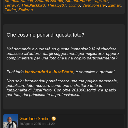
Stefania Saffioti
,
Stefano Bertolo
,
StefanoFerioli
,
Taglia67
,
Terra67
,
TheBlackbird
,
Thealby87
,
Ultimo
,
Vanniforester
,
Zamax
,
Zinder
,
Zolikron
Che cosa ne pensi di questa foto?
Hai domande e curiosità su questa immagine? Vuoi chiedere
qualcosa all'autore, dargli suggerimenti per migliorare, oppure
complimentarti per una foto che ti ha colpito particolarmente?
Puoi farlo
iscrivendoti a JuzaPhoto
, è semplice e gratuito!
Non solo: iscrivendoti potrai creare una tua pagina personale,
pubblicare foto, ricevere commenti e sfruttare tutte le
funzionalità di JuzaPhoto. Con oltre 261000iscritti, c'è spazio
per tutti, dal principiante al professionista.
Giordano Santini
29 Agosto 2025 ore 11:20