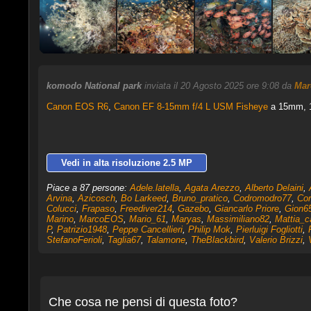
komodo National park
inviata il 20 Agosto 2025 ore 9:08 da
Mar
Canon EOS R6
,
Canon EF 8-15mm f/4 L USM Fisheye
a 15mm, 1/
Vedi in alta risoluzione 2.5 MP
Piace a 87 persone:
Adele.latella
,
Agata Arezzo
,
Alberto Delaini
,
Arvina
,
Azicosch
,
Bo Larkeed
,
Bruno_pratico
,
Codromodro77
,
Cor
Colucci
,
Frapaso
,
Freediver214
,
Gazebo
,
Giancarlo Priore
,
Gion6
Marino
,
MarcoEOS
,
Mario_61
,
Maryas
,
Massimiliano82
,
Mattia_c
P
,
Patrizio1948
,
Peppe Cancellieri
,
Philip Mok
,
Pierluigi Fogliotti
,
StefanoFerioli
,
Taglia67
,
Talamone
,
TheBlackbird
,
Valerio Brizzi
,
Che cosa ne pensi di questa foto?