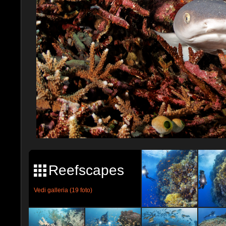
Reefscapes
Vedi galleria (19 foto)