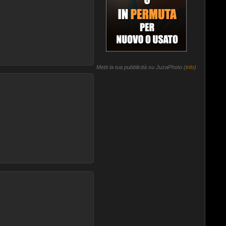
Metti la tua pubblicità su JuzaPhoto (
info
)