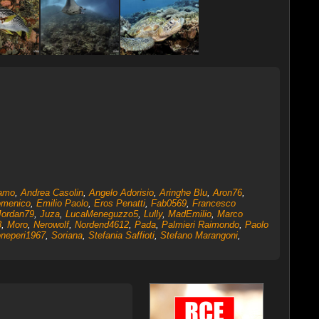
amo
,
Andrea Casolin
,
Angelo Adorisio
,
Aringhe Blu
,
Aron76
,
menico
,
Emilio Paolo
,
Eros Penatti
,
Fab0569
,
Francesco
Jordan79
,
Juza
,
LucaMeneguzzo5
,
Lully
,
MadEmilio
,
Marco
3
,
Moro
,
Nerowolf
,
Nordend4612
,
Pada
,
Palmieri Raimondo
,
Paolo
neperi1967
,
Soriana
,
Stefania Saffioti
,
Stefano Marangoni
,