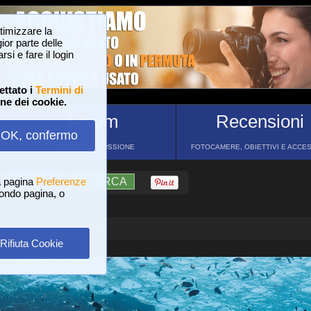
ttimizzare la
or parte delle
si e fare il login
ettato i
Termini di
one dei cookie.
Forum
Recensioni
OK, confermo
FORUM DI DISCUSSIONE
FOTOCAMERE, OBIETTIVI E ACCE
a pagina
?
AIUTO
Preferenze
RICERCA
 fondo pagina, o
Rifiuta Cookie