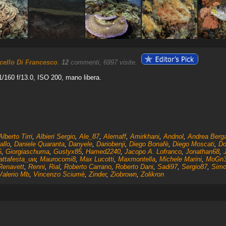
cello Di Francesco
.
12
commenti, 6997 visite.
160 f/13.0, ISO 200, mano libera.
Alberto Tirri
,
Albieri Sergio
,
Ale_87
,
Alemaff
,
Amirkhani
,
Andnol
,
Andrea Berg
allo
,
Daniele Quaranta
,
Danyele
,
Dariobenji
,
Diego Bonafè
,
Diego Moscati
,
Do
5
,
Giorgiaschuma
,
Gustyx85
,
Hamed2240
,
Jacopo A. Lofranco
,
Jonathan68
,
attafesta_uw
,
Maurocomi8
,
Max Lucotti
,
Maxmontella
,
Michele Marini
,
MoGn
Renavett
,
Renni
,
Rial
,
Roberto Carrano
,
Roberto Dani
,
Sadi97
,
Sergio87
,
Simo
Valerio Mb
,
Vincenzo Sciumè
,
Zinder
,
Ziobrown
,
Zolikron