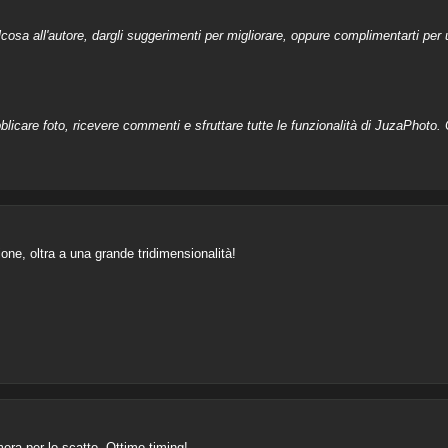
a all'autore, dargli suggerimenti per migliorare, oppure complimentarti per u
licare foto, ricevere commenti e sfruttare tutte le funzionalità di JuzaPhoto. C
one, oltra a una grande tridimensionalità!
ra per lo scatto. Ottimo timing!