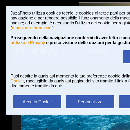
JuzaPhoto utilizza cookies tecnici e cookies di terze parti per o
navigazione e per rendere possibile il funzionamento della maggi
pagine; ad esempio, è necessario l'utilizzo dei cookie per registar
(
maggiori informazioni
).
Proseguendo nella navigazione confermi di aver letto e acc
utilizzo e Privacy
e preso visione delle opzioni per la gesti
Gallerie
3,023,242 FOTO E 16 GALLERIE
HOME E NEWS
Iscriviti a JuzaPhoto!
A
A
Login
Puoi gestire in qualsiasi momento le tue preferenze cookie dall
Cookie
, raggiugibile da qualsiasi pagina del sito tramite il link a
direttamente tramite da qui:
Gallerie
»
Foto Subacquea
» komodo National park
Accetta Cookie
Personalizza