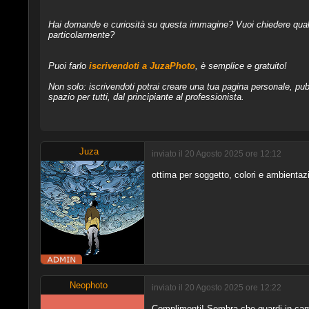
Hai domande e curiosità su questa immagine? Vuoi chiedere qualcos
particolarmente?
Puoi farlo
iscrivendoti a JuzaPhoto
, è semplice e gratuito!
Non solo: iscrivendoti potrai creare una tua pagina personale, pubb
spazio per tutti, dal principiante al professionista.
Juza
inviato il 20 Agosto 2025 ore 12:12
ottima per soggetto, colori e ambientazi
Neophoto
inviato il 20 Agosto 2025 ore 12:22
Complimenti! Sembra che guardi in came