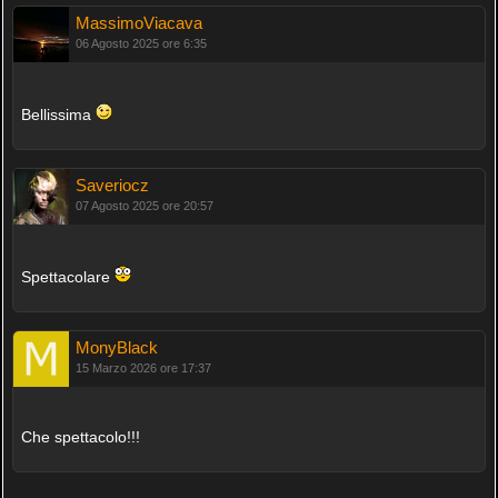
MassimoViacava
06 Agosto 2025 ore 6:35
Bellissima
Saveriocz
07 Agosto 2025 ore 20:57
Spettacolare
MonyBlack
15 Marzo 2026 ore 17:37
Che spettacolo!!!