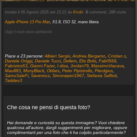
inviata il 05 Agosto 2025 ore 15:21 da
Kroki
.
8
commenti, 288 visite.
Apple iPhone 13 Pro Max
, f/1.8, ISO 32, mano libera.
Oggi il mare dava spettacolo
Piace a 23 persone:
Albieri Sergio
,
Andrea Bergamo
,
Cristian.s
,
Daniele Origgi
,
Daniele Tucci
,
Dellem
,
Elis Bolis
,
Fab0569
,
Fabrizios53
,
Gianni Fazer
,
I-disa
,
Jordan79
,
MassimoViacava
,
Mau883
,
MonyBlack
,
Obbes
,
Peter Pipistrello
,
Pierdgius
,
SamuSaleFi
,
Saveriocz
,
Simoneperi1967
,
Stefania Saffioti
,
Taddeo3
Che cosa ne pensi di questa foto?
Hai domande e curiosità su questa immagine? Vuoi chiedere
qualcosa all'autore, dargli suggerimenti per migliorare, oppure
complimentarti per una foto che ti ha colpito particolarmente?