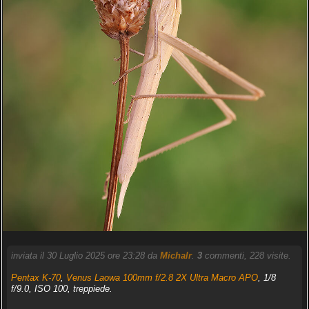
inviata il 30 Luglio 2025 ore 23:28 da
Michalr
.
3
commenti, 228 visite.
Pentax K-70
,
Venus Laowa 100mm f/2.8 2X Ultra Macro APO
, 1/8
f/9.0, ISO 100, treppiede.