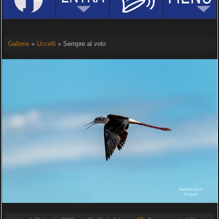
Gallerie
»
Uccelli
» Sempre al volo