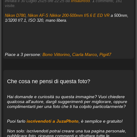
inviata il 30 Luglio 2025 ore 22:25 da
Irisauro55
.
1
commenti, 161
visite.
Nikon D780
,
Nikon AF-S Nikkor 200-500mm f/5.6 E ED VR
a 500mm,
1/3200 f/7.1, ISO 320, mano libera.
Piace a 3 persone:
Bono Vittorino
,
Ciarla Marco
,
Pigi47
Che cosa ne pensi di questa foto?
Hai domande e curiosità su questa immagine? Vuoi chiedere
qualcosa all'autore, dargli suggerimenti per migliorare, oppure
complimentarti per una foto che ti ha colpito particolarmente?
Puoi farlo
iscrivendoti a JuzaPhoto
, è semplice e gratuito!
Non solo: iscrivendoti potrai creare una tua pagina personale,
pubblicare foto, ricevere commenti e sfruttare tutte le