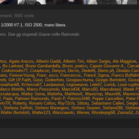
menti, 5691 visite.
/2000 f/7.1, ISO 2500, mano libera.
simo. Due gg stupendi Grazie mille Raimondo
rtus
,
Agata Arezzo
,
Alberto Gaddi
,
Alberto Tirri
,
Albieri Sergio
,
Ale Maggiore
,
,
Bo Larkeed
,
Bruno Gambardella
,
Bruno_pratico
,
Caputo Giovanni A.
,
Carcat
,
Codromodro77
,
Coradocon
,
Danysir
,
Decris
,
Dede66
,
Dierre.ph
,
Diodato Ca
iano
,
ForeverYoung
,
Franc_esco
,
Francescoc
,
Franck.Sigma
,
Franco Buffal
mtb
,
Gift Of Faith
,
Giion
,
Gioberfoto
,
Giorgiaschuma
,
Giorgio Bertoletti
,
Giuse
Jonathan68
,
Kchessa67
,
Lastpeanut
,
Legsweaver
,
Lele67
,
Lorisb
,
Louis-cyphr
Marco Mottillo
,
Marco Poszumski
,
Marco434
,
Marco50
,
Marcobrasil
,
Marek P
ssalacqua
,
Matley Siena
,
Mattefra
,
MatthewX
,
Mauriziop
,
Mauro66
,
Mauroco
2
,
Pada
,
Palmieri Raimondo
,
Paolo P
,
Patrizio1948
,
Peppe Cancellieri
,
Peter P
rtoTR
,
Roberty
,
Rosario Cafiso
,
Roy72chi
,
Sbtutu
,
Sebastiano Calleri
,
Sergio 
z
,
Stefania Saffioti
,
Stefano Marangoni
,
Stefano Serpieri
,
StefanoDM
,
Stefano
,
Walter Bertolotti
,
Walter123
,
Warszawski
,
Werner
,
Wonderpig58
,
Zanna52
,
Zo