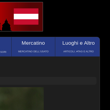
Mercatino
Luoghi e Altro
MERCATINO DELL'USATO
ARTICOLI, #TAG E ALTRO
SSORI