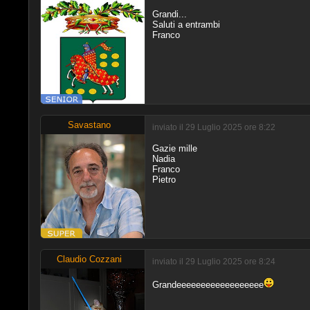
Grandi...
Saluti a entrambi
Franco
Savastano
inviato il 29 Luglio 2025 ore 8:22
Gazie mille
Nadia
Franco
Pietro
Claudio Cozzani
inviato il 29 Luglio 2025 ore 8:24
Grandeeeeeeeeeeeeeeeeee