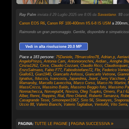
Ray Palm
inviata il 29 Luglio 2025 ore 8:05 da
Savastano
.
93
com
Canon EOS R6
,
Canon RF 100-400mm f/5.6-8 IS USM
a 200mm, 1
Raimondo un gran personaggio. Gentile, disponibile e simpaticis
Vedi in alta risoluzione 20.0 MP
Piace a 183 persone:
75Daniele
,
78marcolino78
,
Adrian.p
,
Aeriavi
AngeloPrinzo
,
Antonia Cam
,
Antonioronchini
,
Ardian.
,
Aringhe Blu
Cinzia1262
,
Circe
,
Claudio Cozzani
,
Claudio Ricci
,
Claudiosquarc
EnzoSalmaso
,
Fabio F77
,
Fabiodistefano72
,
Fbr
,
Federico Venez
Giallo63
,
Gian1940
,
Giancarlo Anfossi
,
Giancarlo Vetrone
,
Gianni
Ignatius
,
Ilduccio
,
Ivancosta
,
Japandrea
,
Jeant
,
Jerry Vacchieri
,
Mamaroby
,
Marcello Lavecchia
,
Marco Corso
,
Marco Hv Martini
,
MassiCricco
,
Massimo Baldo
,
Massimo Beggio foto
,
Massimo Pa
Nonnachecca
,
Norvegia04
,
Novizio
,
Oleg Tsapko
,
Omero
,
P.a.t 6
Alber
,
Renni
,
Reppino
,
Rial
,
Rino Orlandi
,
Roberto Tamanza
,
Robe
Casagrande Tesei
,
Simoneperi1967
,
Sirio 56
,
Sloweyes
,
Snapora
Uccio 88
,
Valerio Bianchi
,
Valerio Tagliabue
,
Ventu66
,
Vito Serra
»
PAGINA:
TUTTE LE PAGINE
|
PAGINA SUCCESSIVA