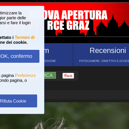
ttimizzare la
or parte delle
si e fare il login
ettato i
Termini di
one dei cookie.
Forum
Recensioni
OK, confermo
FORUM DI DISCUSSIONE
FOTOCAMERE, OBIETTIVI E ACCE
a pagina
?
AIUTO
Preferenze
RICERCA
 fondo pagina, o
Rifiuta Cookie