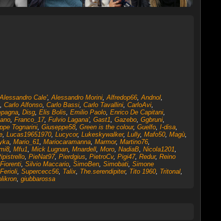
Alessandro Cale'
,
Alessandro Morini
,
Alfredop66
,
Andnol
,
,
Carlo Alfonso
,
Carlo Bassi
,
Carlo Tavallini
,
CarloAvi
,
mpagna
,
Disg
,
Elis Bolis
,
Emilio Paolo
,
Enrico De Capitani
,
mano
,
Franco_17
,
Fulvio Lagana'
,
Gast1
,
Gazebo
,
Ggbruni
,
ppe Tognarini
,
Giuseppe58
,
Green is the colour
,
Guelfo
,
I-disa
,
e
,
Lucas19651970
,
Lucycor
,
Lukeskywalker
,
Lully
,
Mafo50
,
Magù
,
yka
,
Mario_61
,
Mariocaramanna
,
Marmor
,
Martino76
,
mi8
,
Mfu1
,
Mick Lugnan
,
Mnardell
,
Moro
,
NadiaB
,
Nicola1201
,
ipistrello
,
PieNat97
,
Pierdgius
,
PietroCv
,
Pigi47
,
Redur
,
Reino
Fiorenti
,
Silvio Maccario
,
SimoBen
,
Simobati
,
Simone
Ferioli
,
Supercecc56
,
Talix
,
The.serendipiter
,
Tito 1960
,
Tritonal
,
likron
,
giubbarossa