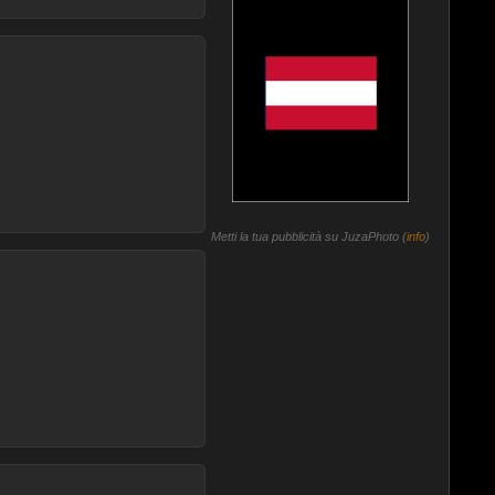
Metti la tua pubblicità su JuzaPhoto (
info
)