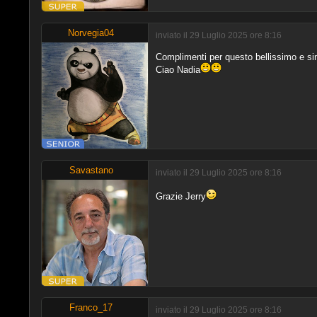
Norvegia04
inviato il 29 Luglio 2025 ore 8:16
Complimenti per questo bellissimo e sim
Ciao Nadia
Savastano
inviato il 29 Luglio 2025 ore 8:16
Grazie Jerry
Franco_17
inviato il 29 Luglio 2025 ore 8:16