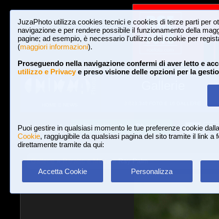
JuzaPhoto utilizza cookies tecnici e cookies di terze parti per o
navigazione e per rendere possibile il funzionamento della maggi
pagine; ad esempio, è necessario l'utilizzo dei cookie per registar
(
maggiori informazioni
).
Proseguendo nella navigazione confermi di aver letto e acc
utilizzo e Privacy
e preso visione delle opzioni per la gesti
Gallerie
3,023,340 FOTO E 16 GALLERIE
HOME E NEWS
Iscriviti a JuzaPhoto!
A
A
Login
Puoi gestire in qualsiasi momento le tue preferenze cookie dall
Cookie
, raggiugibile da qualsiasi pagina del sito tramite il link a
direttamente tramite da qui:
Gallerie
»
Ritratto e Moda
» Ray Palm
Accetta Cookie
Personalizza