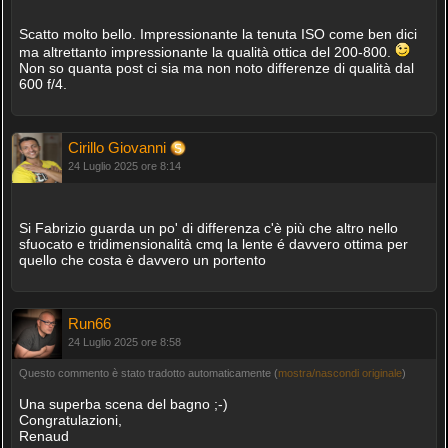
Scatto molto bello. Impressionante la tenuta ISO come ben dici
ma altrettanto impressionante la qualità ottica del 200-800.
Non so quanta post ci sia ma non noto differenze di qualità dal
600 f/4.
Cirillo Giovanni
24 Luglio 2025 ore 8:14
Si Fabrizio guarda un po' di differenza c'è più che altro nello
sfuocato e tridimensionalità cmq la lente é davvero ottima per
quello che costa è davvero un portento
Run66
24 Luglio 2025 ore 8:58
Questo commento è stato tradotto automaticamente (
mostra/nascondi originale
)
Una superba scena del bagno ;-)
Congratulazioni,
Renaud