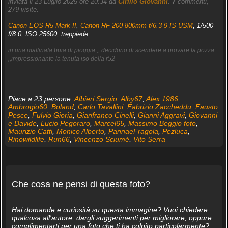
inviata il 23 Luglio 2025 ore 20:34 da
Cirillo Giovanni
.
7
commenti,
279 visite.
Canon EOS R5 Mark II
,
Canon RF 200-800mm f/6.3-9 IS USM
, 1/500
f/8.0, ISO 25600, treppiede.
in una mattinata buia di pioggia ,, decidono di scendere a provare la pozza
,,impressionante la tenuta iso della r52
Piace a 23 persone:
Albieri Sergio
,
Alby67
,
Alex 1986
,
Ambrogio60
,
Boland
,
Carlo Tavallini
,
Fabrizio Zaccheddu
,
Fausto
Pesce
,
Fulvio Gioria
,
Gianfranco Cinelli
,
Gianni Aggravi
,
Giovanni
e Davide
,
Lucio Pegoraro
,
Marcel65
,
Massimo Beggio foto
,
Maurizio Catti
,
Monico Alberto
,
PannaeFragola
,
Pezluca
,
Rinowildlife
,
Run66
,
Vincenzo Sciumè
,
Vito Serra
Che cosa ne pensi di questa foto?
Hai domande e curiosità su questa immagine? Vuoi chiedere
qualcosa all'autore, dargli suggerimenti per migliorare, oppure
complimentarti per una foto che ti ha colpito particolarmente?