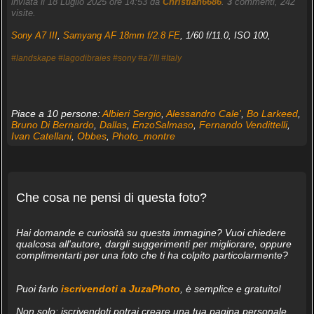
inviata il 18 Luglio 2025 ore 14:53 da
Christian6686
.
3
commenti, 242
visite.
Sony A7 III
,
Samyang AF 18mm f/2.8 FE
, 1/60 f/11.0, ISO 100,
#landskape
#lagodibraies
#sony
#a7III
#Italy
Piace a 10 persone:
Albieri Sergio
,
Alessandro Cale'
,
Bo Larkeed
,
Bruno Di Bernardo
,
Dallas
,
EnzoSalmaso
,
Fernando Vendittelli
,
Ivan Catellani
,
Obbes
,
Photo_montre
Che cosa ne pensi di questa foto?
Hai domande e curiosità su questa immagine? Vuoi chiedere
qualcosa all'autore, dargli suggerimenti per migliorare, oppure
complimentarti per una foto che ti ha colpito particolarmente?
Puoi farlo
iscrivendoti a JuzaPhoto
, è semplice e gratuito!
Non solo: iscrivendoti potrai creare una tua pagina personale,