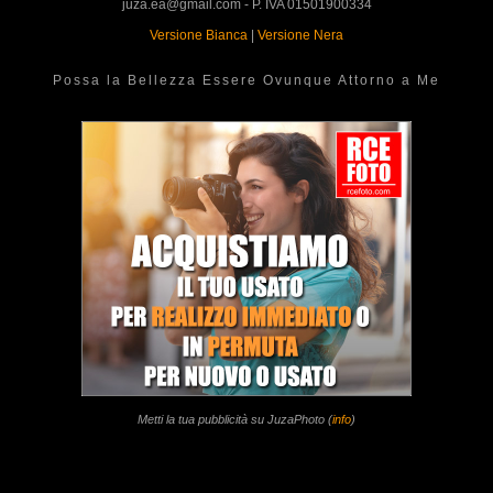
juza.ea@gmail.com - P. IVA 01501900334
Versione Bianca
|
Versione Nera
Possa la Bellezza Essere Ovunque Attorno a Me
Metti la tua pubblicità su JuzaPhoto (
info
)