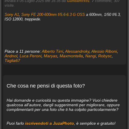
inviata il 05 Luglio 2025 ore 16:35 da
Gundamrx91
.
7
commenti, 307
visite.
Sony A1
,
Sony FE 200-600mm f/5.6-6.3 G OSS
a 600mm, 1/50 f/6.3,
ISO 12800, treppiede.
Piace a 11 persone:
Alberto Tirri
,
Alessandroky
,
Alessio Riboni
,
Andnol
,
Luca Peroni
,
Maryas
,
Maxmontella
,
Nangi
,
Robysc
,
Taglia67
Che cosa ne pensi di questa foto?
Hai domande e curiosità su questa immagine? Vuoi chiedere
qualcosa all'autore, dargli suggerimenti per migliorare, oppure
complimentarti per una foto che ti ha colpito particolarmente?
Puoi farlo
iscrivendoti a JuzaPhoto
, è semplice e gratuito!