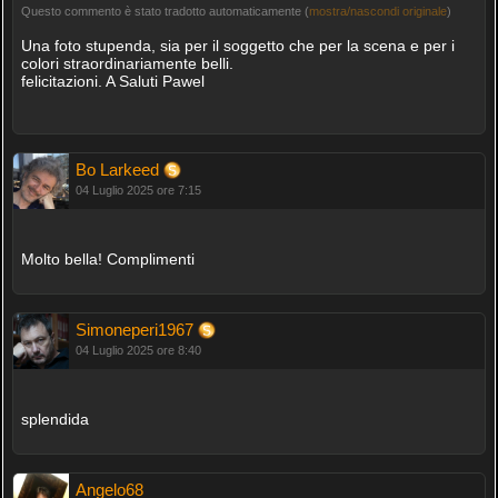
Questo commento è stato tradotto automaticamente (
mostra/nascondi originale
)
Una foto stupenda, sia per il soggetto che per la scena e per i
colori straordinariamente belli.
felicitazioni. A Saluti Pawel
Bo Larkeed
04 Luglio 2025 ore 7:15
Molto bella! Complimenti
Simoneperi1967
04 Luglio 2025 ore 8:40
splendida
Angelo68