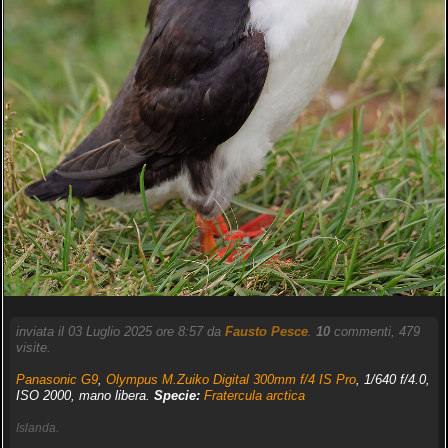
inviata il 03 Luglio 2025 ore 8:57 da
Fausto Pesce
.
10
commenti, 479
visite.
Panasonic G9
,
Olympus M.Zuiko Digital 300mm f/4 IS Pro
, 1/640 f/4.0,
ISO 2000, mano libera.
Specie:
Fratercula arctica
Islanda.