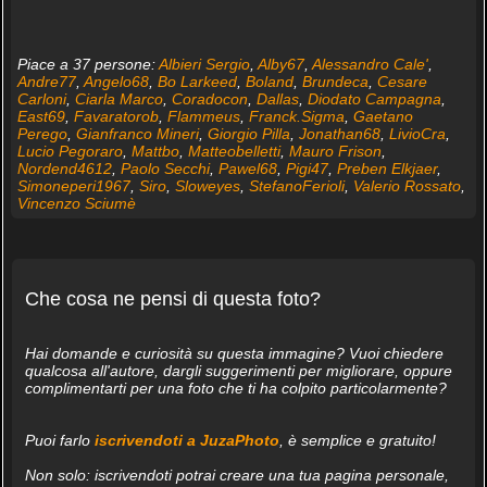
Piace a 37 persone:
Albieri Sergio
,
Alby67
,
Alessandro Cale'
,
Andre77
,
Angelo68
,
Bo Larkeed
,
Boland
,
Brundeca
,
Cesare
Carloni
,
Ciarla Marco
,
Coradocon
,
Dallas
,
Diodato Campagna
,
East69
,
Favaratorob
,
Flammeus
,
Franck.Sigma
,
Gaetano
Perego
,
Gianfranco Mineri
,
Giorgio Pilla
,
Jonathan68
,
LivioCra
,
Lucio Pegoraro
,
Mattbo
,
Matteobelletti
,
Mauro Frison
,
Nordend4612
,
Paolo Secchi
,
Pawel68
,
Pigi47
,
Preben Elkjaer
,
Simoneperi1967
,
Siro
,
Sloweyes
,
StefanoFerioli
,
Valerio Rossato
,
Vincenzo Sciumè
Che cosa ne pensi di questa foto?
Hai domande e curiosità su questa immagine? Vuoi chiedere
qualcosa all'autore, dargli suggerimenti per migliorare, oppure
complimentarti per una foto che ti ha colpito particolarmente?
Puoi farlo
iscrivendoti a JuzaPhoto
, è semplice e gratuito!
Non solo: iscrivendoti potrai creare una tua pagina personale,