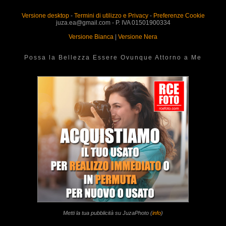
Versione desktop
-
Termini di utilizzo e Privacy
-
Preferenze Cookie
juza.ea@gmail.com - P. IVA 01501900334
Versione Bianca
|
Versione Nera
Possa la Bellezza Essere Ovunque Attorno a Me
Metti la tua pubblicità su JuzaPhoto (
info
)