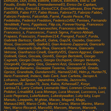
Donuzzo
,
Duri
,
Ecka
,
Editore
,
Edlir26
,
Edo0606
,
Elia G. De
Feudis
,
Emilio Paolo
,
Emmediemme83
,
Enrico De Capitani
,
Enrico Fulco
,
Enrico51
,
EnricoCCX
,
EnzoSalmaso
,
Eros Penatti
,
Fab0569
,
Fabio F77
,
Fabio Rosas
,
Fabrice73
,
Fabrizio Fabbri
,
Fabrizio Federici
,
Falconfab
,
Farnè
,
Fausto Pesce
,
Fbr
,
Fedebobo
,
Federico Freddoni
,
Federico1492
,
Fenises
,
Fernando
Vendittelli
,
Ferro
,
Fggalassi
,
Filip.cia
,
ForeverYoung
,
Francesco
Dintrono
,
Francesco Franceschini
,
Francesco Iafelice
,
Francesco_s
,
Francescoc
,
Franck.Sigma
,
Franco Abbiati
,
Frapaso
,
Frascuzzo
,
Freediver214
,
Frengod
,
Fucio7
,
Furda
,
Gabriele Bartozzi
,
Galbu81
,
Galva
,
Gap24
,
Gazebo
,
Giacomo
Rossi
,
Giacomo995
,
Giallo63
,
Gian Antonio Zapparoli
,
Giancarlo
Anfossi
,
Giancarlo Dalla Riva
,
Giancarlo Priore
,
Giancarlo
Vetrone
,
Gianfranco Cinelli
,
GianfryVDS
,
Gianni Aggravi
,
Gianni
Golinelli
,
Giion
,
Giocala
,
Gion65
,
Giorgio Bertoletti
,
Giorgio
Cagnetti
,
Giorgio Disaro
,
Giorgio Occhipinti
,
Giorgio Venturini
,
Giorgio49
,
Giorgiov
,
Gios
,
Giovanni Azzi
,
Giovanni e Davide
,
Giuseppe Balsamo
,
Giuseppe Taverna
,
Giuseppe58
,
Gnedo
,
Gprizzi
,
Grandisde
,
Gundamrx91
,
Hamed2240
,
Hdm.p
,
Hunter75
,
Ilario Frassinelli
,
Indaco
,
Italo Carè
,
Ivan Carletta
,
Jacopo A.
Lofranco
,
JakSpoon
,
Japandrea
,
Jarmila
,
Jazzcocks
,
Jonathan68
,
Jordan79
,
Juza
,
Kalos
,
Kchessa67
,
Kosyr
,
Larissa71
,
Larry Corbett
,
Leonardo Nieri
,
Lorenzo Crovetto
,
Loris
Polidori
,
Lrinaldi64
,
Luca Monego
,
Luca Mozzati
,
Luccocco
,
Luci
,
Lucio Pegoraro
,
LukeNukem
,
Lukeskywalker
,
Luky-luky
,
Lupo
Manulo
,
Lzeppelin
,
M.ghise
,
Macao
,
Magard
,
Magù
,
Manaus1965
,
Marco Cirillo
,
Marco Corso
,
Marco Marino
,
Marco
Neri
,
Marco Riccardi
,
Marco50
,
Marcom
,
Marcon
,
Marcorik
,