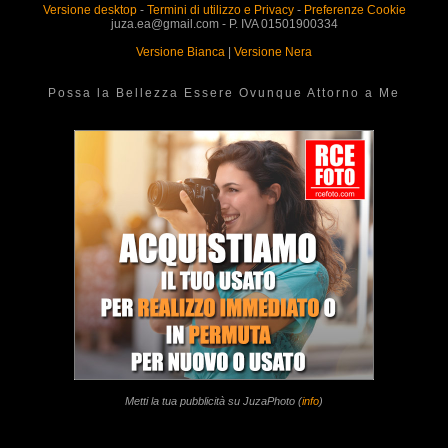
Versione desktop
-
Termini di utilizzo e Privacy
-
Preferenze Cookie
juza.ea@gmail.com - P. IVA 01501900334
Versione Bianca
|
Versione Nera
Possa la Bellezza Essere Ovunque Attorno a Me
Metti la tua pubblicità su JuzaPhoto (
info
)