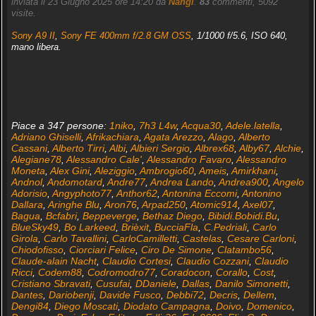
inviata il 23 Giugno 2025 ore 14:20 da
Nangi
.
83
commenti, 5092
visite.
Sony A9 II
,
Sony FE 400mm f/2.8 GM OSS
, 1/1000 f/5.6, ISO 640,
mano libera.
Piace a 347 persone:
1niko
,
7h3 L4w
,
Acqua30
,
Adele.latella
,
Adriano Ghiselli
,
Afrikachiara
,
Agata Arezzo
,
Alago
,
Alberto
Cassani
,
Alberto Tirri
,
Albi
,
Albieri Sergio
,
Albrex68
,
Alby67
,
Alchie
,
Alegiane78
,
Alessandro Cale'
,
Alessandro Favaro
,
Alessandro
Moneta
,
Alex Gini
,
Aleziggio
,
Ambrogio60
,
Ameis
,
Amirkhani
,
Andnol
,
Andomotard
,
Andre77
,
Andrea Lando
,
Andrea900
,
Angelo
Adorisio
,
Angyphoto77
,
Anthor62
,
Antonina Eccomi
,
Antonino
Dallara
,
Aringhe Blu
,
Aron76
,
Arpad250
,
Atomic914
,
Axel07
,
Bagua
,
Bcfabri
,
Beppeverge
,
Bethaz Diego
,
Bibidi.Bobidi.Bu
,
BlueSky49
,
Bo Larkeed
,
Brièxit
,
BucciaFla
,
C.Pedriali
,
Carlo
Girola
,
Carlo Tavallini
,
CarloCamilletti
,
Castelas
,
Cesare Carloni
,
Chiodofisso
,
Ciorciari Felice
,
Ciro De Simone
,
Clatambo56
,
Claude-alain Nacht
,
Claudio Cortesi
,
Claudio Cozzani
,
Claudio
Ricci
,
Codem88
,
Codromodro77
,
Coradocon
,
Corallo
,
Cost
,
Cristiano Sbravati
,
Cusufai
,
DDaniele
,
Dallas
,
Danilo Simonetti
,
Dantes
,
Dariobenji
,
Davide Fusco
,
Debbi72
,
Decris
,
Dellem
,
Dengi84
,
Diego Moscati
,
Diodato Campagna
,
Doivo
,
Domenico
,