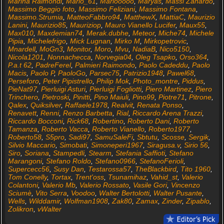
Marina Raimondi
,
Mario_61
,
Mariooooo
,
Maryas
,
Massi Zanardo
,
Massimo Beggio foto
,
Massimo Feliziani
,
Massimo Fontana
,
Massimo.Strumia
,
MatteoFabbro94
,
MatthewX
,
MattiaC
,
Maurizio
Lanini
,
Maurizio85
,
Mauriziop
,
Mauro Vianello Lucifer
,
Maux55
,
Max010
,
Maxdemian74
,
Merak.dubhe
,
Meteor
,
Miche74
,
Michele
Pipia
,
Michelefrigo
,
Mick Lugnan
,
Mirko M
,
Mirkopetrovic
,
Mnardell
,
MoGn3
,
Monitor
,
Moro
,
Mvu
,
NadiaB
,
Nico5150
,
Nicola1201
,
Nonnachecca
,
Norvegia04
,
Oleg Tsapko
,
Orso364
,
P.a.t 62
,
PadreFerel
,
Palmieri Raimondo
,
Paolo Cadeddu
,
Paolo
Macis
,
Paolo P
,
PaoloGo
,
Parsec75
,
Patrizio1948
,
Pawel68
,
Perseforo
,
Peter Pipistrello
,
Philip Mok
,
Photo_montre
,
Piddus
,
PieNat97
,
Pierluigi Asturi
,
Pierluigi Fogliotti
,
Piero Martinez
,
Piero
Trinchero
,
Pietroski
,
Pinitti
,
Pino Maiuli
,
Pino99
,
Piotre71
,
Pitrone
,
Qalex
,
Quiksilver
,
Raffaele1978
,
Realvit
,
Renata Ponso
,
Renavett
,
Renni
,
Renzo Barbetta
,
Rial
,
Riccardo Arena Trazzi
,
Riccardo Bocconi
,
Rick68
,
Robertino
,
Roberto Dani
,
Roberto
Tamanza
,
Roberto Vacca
,
Roberto Vianello
,
Roberto1977
,
Roberto58
,
S5pro
,
Sadi97
,
SamuSaleFi
,
Sbtutu
,
Scosse
,
Sergik
,
Silvio Maccario
,
Simobati
,
Simoneperi1967
,
Siragusa.v
,
Sirio 56
,
Siro
,
Soriana
,
Stampedli
,
Stearm
,
Stefania Saffioti
,
Stefano
Marangoni
,
Stefano Roldo
,
Stefano0966
,
StefanoFerioli
,
Supercecc56
,
Susy Dan
,
Testarossa57
,
TheBlackbird
,
Tito 1960
,
Tom Conelly
,
Tortax
,
Trent'oss
,
Tsunamihaz
,
Vahid_st
,
Valerio
Colantoni
,
Valerio Mb
,
Valerio Rossato
,
Vasile Gori
,
Vincenzo
Sciumè
,
Vito Serra
,
Voodoo
,
Walter Bertolotti
,
Walter Pusante
,
Wells
,
Wilddamir
,
Wolfman1908
,
Zak80
,
Zamax
,
Zinder
,
Zipablo
,
Zolikron
,
vWalter