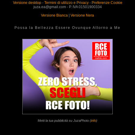
Versione desktop
-
Termini di utilizzo e Privacy
-
Preferenze Cookie
juza.ea@gmail.com - P. IVA 01501900334
Versione Bianca
|
Versione Nera
Possa la Bellezza Essere Ovunque Attorno a Me
Metti la tua pubblicità su JuzaPhoto (
info
)