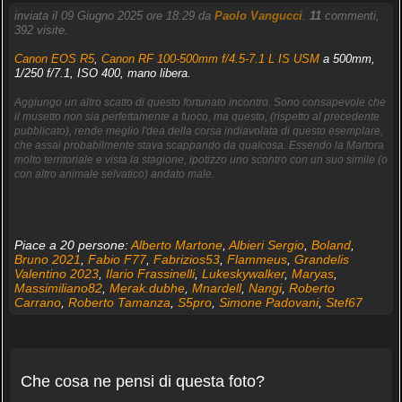
inviata il 09 Giugno 2025 ore 18:29 da
Paolo Vangucci
.
11
commenti,
392 visite.
Canon EOS R5
,
Canon RF 100-500mm f/4.5-7.1 L IS USM
a 500mm,
1/250 f/7.1, ISO 400, mano libera.
Aggiungo un altro scatto di questo fortunato incontro. Sono consapevole che
il musetto non sia perfettamente a fuoco, ma questo, (rispetto al precedente
pubblicato), rende meglio l'dea della corsa indiavolata di questo esemplare,
che assai probabilmente stava scappando da qualcosa. Essendo la Martora
molto territoriale e vista la stagione, ipotizzo uno scontro con un suo simile (o
con altro animale selvatico) andato male.
Piace a 20 persone:
Alberto Martone
,
Albieri Sergio
,
Boland
,
Bruno 2021
,
Fabio F77
,
Fabrizios53
,
Flammeus
,
Grandelis
Valentino 2023
,
Ilario Frassinelli
,
Lukeskywalker
,
Maryas
,
Massimiliano82
,
Merak.dubhe
,
Mnardell
,
Nangi
,
Roberto
Carrano
,
Roberto Tamanza
,
S5pro
,
Simone Padovani
,
Stef67
Che cosa ne pensi di questa foto?