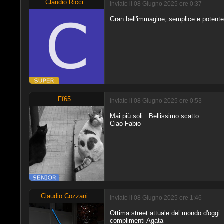
Claudio Ricci
inviato il 08 Giugno 2025 ore 0:37
Gran bell'immagine, semplice e potente
Ff65
inviato il 08 Giugno 2025 ore 0:53
Mai più soli.. Bellissimo scatto
Ciao Fabio
Claudio Cozzani
inviato il 08 Giugno 2025 ore 1:46
Ottima street attuale del mondo d'oggi
complimenti Agata