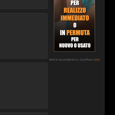
Metti la tua pubblicità su JuzaPhoto (
info
)