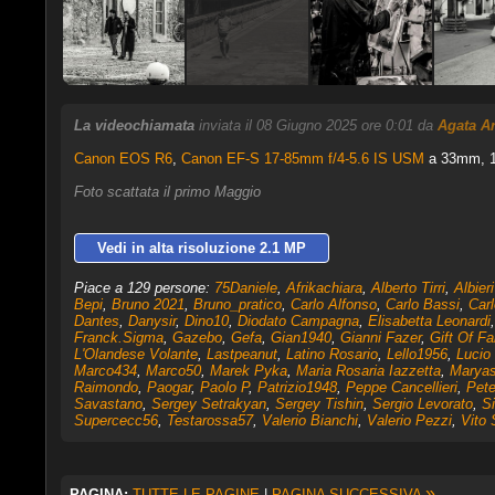
La videochiamata
inviata il 08 Giugno 2025 ore 0:01 da
Agata A
Canon EOS R6
,
Canon EF-S 17-85mm f/4-5.6 IS USM
a 33mm, 1/
Foto scattata il primo Maggio
Vedi in alta risoluzione 2.1 MP
Piace a 129 persone:
75Daniele
,
Afrikachiara
,
Alberto Tirri
,
Albier
Bepi
,
Bruno 2021
,
Bruno_pratico
,
Carlo Alfonso
,
Carlo Bassi
,
Car
Dantes
,
Danysir
,
Dino10
,
Diodato Campagna
,
Elisabetta Leonardi
Franck.Sigma
,
Gazebo
,
Gefa
,
Gian1940
,
Gianni Fazer
,
Gift Of Fa
L'Olandese Volante
,
Lastpeanut
,
Latino Rosario
,
Lello1956
,
Lucio
Marco434
,
Marco50
,
Marek Pyka
,
Maria Rosaria Iazzetta
,
Marya
Raimondo
,
Paogar
,
Paolo P
,
Patrizio1948
,
Peppe Cancellieri
,
Pete
Savastano
,
Sergey Setrakyan
,
Sergey Tishin
,
Sergio Levorato
,
Si
Supercecc56
,
Testarossa57
,
Valerio Bianchi
,
Valerio Pezzi
,
Vito 
»
PAGINA:
TUTTE LE PAGINE
|
PAGINA SUCCESSIVA