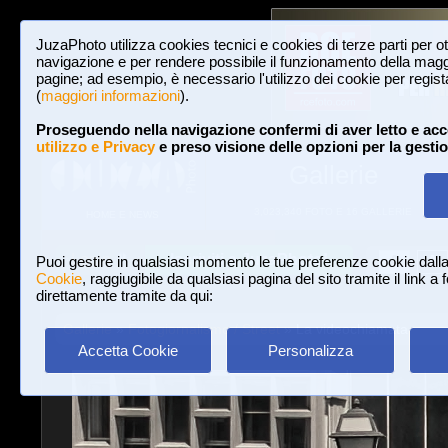
JuzaPhoto utilizza cookies tecnici e cookies di terze parti per o
navigazione e per rendere possibile il funzionamento della maggi
pagine; ad esempio, è necessario l'utilizzo dei cookie per registar
(
maggiori informazioni
).
Proseguendo nella navigazione confermi di aver letto e acc
utilizzo e Privacy
e preso visione delle opzioni per la gesti
Gallerie
3,023,340 FOTO E 16 GALLERIE
HOME E NEWS
Iscriviti a JuzaPhoto!
A
A
Login
Puoi gestire in qualsiasi momento le tue preferenze cookie dall
Cookie
, raggiugibile da qualsiasi pagina del sito tramite il link a
direttamente tramite da qui:
Gallerie
»
Fotogiornalismo / Street
» La videochiamata
Accetta Cookie
Personalizza