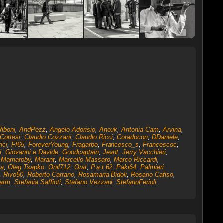
Riboni
,
AndPezz
,
Angelo Adorisio
,
Anouk
,
Antonia Cam
,
Arvina
,
Cortesi
,
Claudio Cozzani
,
Claudio Ricci
,
Coradocon
,
DDaniele
,
ici
,
Ff65
,
ForeverYoung
,
Fragarbo
,
Francesco_s
,
Francescoc
,
i
,
Giovanni e Davide
,
Goodcaptain
,
Jeant
,
Jerry Vacchieri
,
,
Mamaroby
,
Marant
,
Marcello Massaro
,
Marco Riccardi
,
ca
,
Oleg Tsapko
,
Onil712
,
Orat
,
P.a.t 62
,
Paki64
,
Palmieri
,
Rivo50
,
Roberto Carrano
,
Rosamaria Bidoli
,
Rosario Cafiso
,
arm
,
Stefania Saffioti
,
Stefano Vezzani
,
StefanoFerioli
,