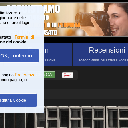
ttimizzare la
or parte delle
si e fare il login
ettato i
Termini di
one dei cookie.
Forum
Recensioni
OK, confermo
FORUM DI DISCUSSIONE
FOTOCAMERE, OBIETTIVI E ACCE
a pagina
?
AIUTO
Preferenze
RICERCA
 fondo pagina, o
Rifiuta Cookie