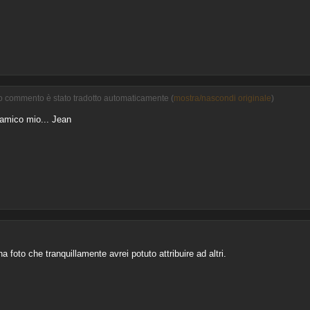
to commento è stato tradotto automaticamente (
mostra/nascondi originale
)
 amico mio... Jean
na foto che tranquillamente avrei potuto attribuire ad altri.