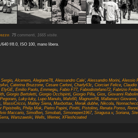
rezzo
.
75
commenti, 1665 visite.
640 f/8.0, ISO 100, mano libera.
i Sergio
,
Alcenero
,
Alegiane78
,
Alessandro Cale'
,
Alessandro Morini
,
Alessio 
loAvi
,
Caterina Bruzzone
,
Cesare Carloni
,
Charly63c
,
Ciorciari Felice
,
Claudio 
,
ElyGE
,
Emilio Paolo
,
Emmegiu
,
Fabio F77
,
Fabiodistefano72
,
Fabrizio Feder
ith
,
Giorgio Bertoletti
,
Giorgio Occhipinti
,
Giorgio Pilla
,
Gios
,
Giovanni Rabolin
 Pegoraro
,
Luky-luky
,
Lupo Manulo
,
Mafo50
,
Magnum58
,
Mallamaci Giovanni
s
,
MassiCricco
,
Matley Siena
,
Maxbottax
,
Merak.dubhe
,
Nikcola
,
Nonnachec
r Pipistrello
,
Philip Mok
,
Pietro Papini
,
Pinitti
,
Pistolino
,
Renata Ponso
,
Renni
lvio Maccario
,
SimoBen
,
Simobati
,
Simoneperi1967
,
Siragusa.v
,
Soriana
,
Ste
Serra
,
Warszawski
,
Wells
,
Werner
,
XFleshcoated