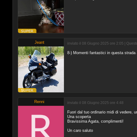
Jeant
inviato il 08 Giugno 2025 ore 2:05 | Ques
8-) Momenti fantastici in questa strada
Renni
inviato il 08 Giugno 2025 ore 4:48
Fuori dal tuo ordinario midi di vedere, u
Una scoperta
Bravissima Agata, complimenti!
Un caro saluto