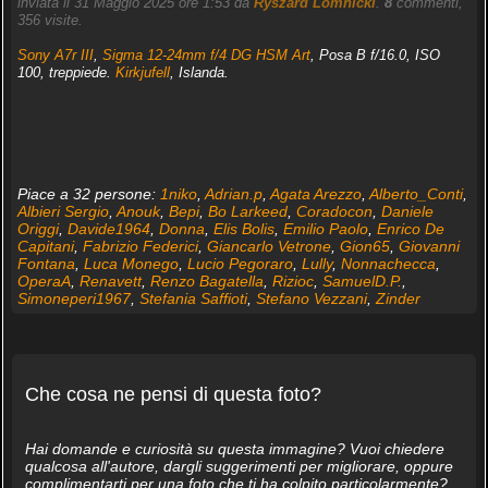
inviata il 31 Maggio 2025 ore 1:53 da
Ryszard Lomnicki
.
8
commenti,
356 visite.
Sony A7r III
,
Sigma 12-24mm f/4 DG HSM Art
, Posa B f/16.0, ISO
100, treppiede.
Kirkjufell
, Islanda.
Piace a 32 persone:
1niko
,
Adrian.p
,
Agata Arezzo
,
Alberto_Conti
,
Albieri Sergio
,
Anouk
,
Bepi
,
Bo Larkeed
,
Coradocon
,
Daniele
Origgi
,
Davide1964
,
Donna
,
Elis Bolis
,
Emilio Paolo
,
Enrico De
Capitani
,
Fabrizio Federici
,
Giancarlo Vetrone
,
Gion65
,
Giovanni
Fontana
,
Luca Monego
,
Lucio Pegoraro
,
Lully
,
Nonnachecca
,
OperaA
,
Renavett
,
Renzo Bagatella
,
Rizioc
,
SamuelD.P.
,
Simoneperi1967
,
Stefania Saffioti
,
Stefano Vezzani
,
Zinder
Che cosa ne pensi di questa foto?
Hai domande e curiosità su questa immagine? Vuoi chiedere
qualcosa all'autore, dargli suggerimenti per migliorare, oppure
complimentarti per una foto che ti ha colpito particolarmente?