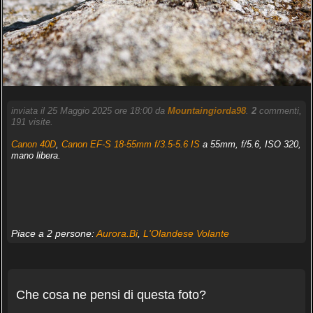
inviata il 25 Maggio 2025 ore 18:00 da
Mountaingiorda98
.
2
commenti,
191 visite.
Canon 40D
,
Canon EF-S 18-55mm f/3.5-5.6 IS
a 55mm, f/5.6, ISO 320,
mano libera.
Piace a 2 persone:
Aurora.Bi
,
L'Olandese Volante
Che cosa ne pensi di questa foto?