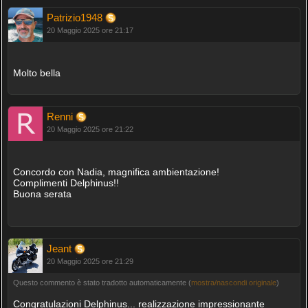
Patrizio1948
20 Maggio 2025 ore 21:17
Molto bella
Renni
20 Maggio 2025 ore 21:22
Concordo con Nadia, magnifica ambientazione!
Complimenti Delphinus!!
Buona serata
Jeant
20 Maggio 2025 ore 21:29
Questo commento è stato tradotto automaticamente (
mostra/nascondi originale
)
Congratulazioni Delphinus... realizzazione impressionante