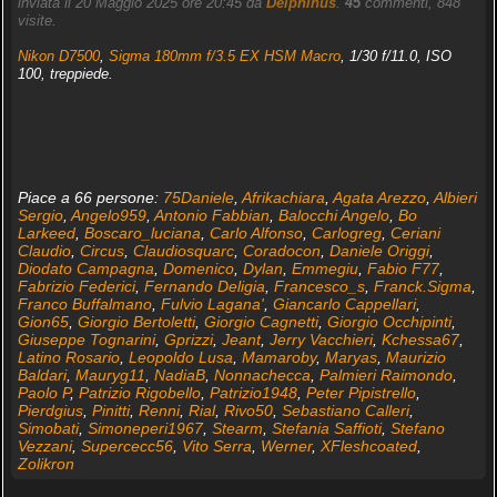
inviata il 20 Maggio 2025 ore 20:45 da
Delphinus
.
45
commenti, 848
visite.
Nikon D7500
,
Sigma 180mm f/3.5 EX HSM Macro
, 1/30 f/11.0, ISO
100, treppiede.
Piace a 66 persone:
75Daniele
,
Afrikachiara
,
Agata Arezzo
,
Albieri
Sergio
,
Angelo959
,
Antonio Fabbian
,
Balocchi Angelo
,
Bo
Larkeed
,
Boscaro_luciana
,
Carlo Alfonso
,
Carlogreg
,
Ceriani
Claudio
,
Circus
,
Claudiosquarc
,
Coradocon
,
Daniele Origgi
,
Diodato Campagna
,
Domenico
,
Dylan
,
Emmegiu
,
Fabio F77
,
Fabrizio Federici
,
Fernando Deligia
,
Francesco_s
,
Franck.Sigma
,
Franco Buffalmano
,
Fulvio Lagana'
,
Giancarlo Cappellari
,
Gion65
,
Giorgio Bertoletti
,
Giorgio Cagnetti
,
Giorgio Occhipinti
,
Giuseppe Tognarini
,
Gprizzi
,
Jeant
,
Jerry Vacchieri
,
Kchessa67
,
Latino Rosario
,
Leopoldo Lusa
,
Mamaroby
,
Maryas
,
Maurizio
Baldari
,
Mauryg11
,
NadiaB
,
Nonnachecca
,
Palmieri Raimondo
,
Paolo P
,
Patrizio Rigobello
,
Patrizio1948
,
Peter Pipistrello
,
Pierdgius
,
Pinitti
,
Renni
,
Rial
,
Rivo50
,
Sebastiano Calleri
,
Simobati
,
Simoneperi1967
,
Stearm
,
Stefania Saffioti
,
Stefano
Vezzani
,
Supercecc56
,
Vito Serra
,
Werner
,
XFleshcoated
,
Zolikron