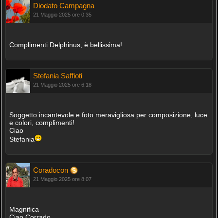
Diodato Campagna
21 Maggio 2025 ore 0:35
Complimenti Delphinus, è bellissima!
Stefania Saffioti
21 Maggio 2025 ore 6:18
Soggetto incantevole e foto meravigliosa per composizione, luce
e colori, complimenti!
Ciao
Stefania
Coradocon
21 Maggio 2025 ore 8:07
Magnifica
Ciao Corrado