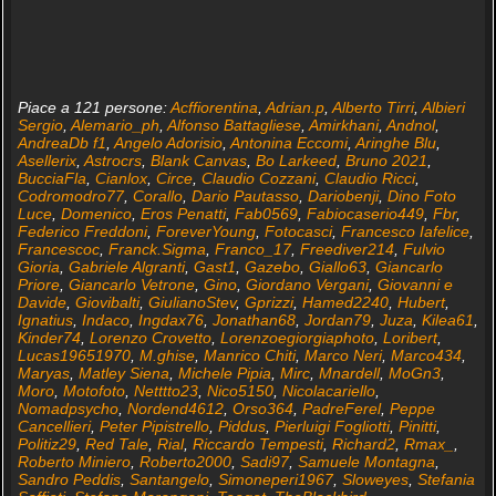
Piace a 121 persone:
Acffiorentina
,
Adrian.p
,
Alberto Tirri
,
Albieri
Sergio
,
Alemario_ph
,
Alfonso Battagliese
,
Amirkhani
,
Andnol
,
AndreaDb f1
,
Angelo Adorisio
,
Antonina Eccomi
,
Aringhe Blu
,
Asellerix
,
Astrocrs
,
Blank Canvas
,
Bo Larkeed
,
Bruno 2021
,
BucciaFla
,
Cianlox
,
Circe
,
Claudio Cozzani
,
Claudio Ricci
,
Codromodro77
,
Corallo
,
Dario Pautasso
,
Dariobenji
,
Dino Foto
Luce
,
Domenico
,
Eros Penatti
,
Fab0569
,
Fabiocaserio449
,
Fbr
,
Federico Freddoni
,
ForeverYoung
,
Fotocasci
,
Francesco Iafelice
,
Francescoc
,
Franck.Sigma
,
Franco_17
,
Freediver214
,
Fulvio
Gioria
,
Gabriele Algranti
,
Gast1
,
Gazebo
,
Giallo63
,
Giancarlo
Priore
,
Giancarlo Vetrone
,
Gino
,
Giordano Vergani
,
Giovanni e
Davide
,
Giovibalti
,
GiulianoStev
,
Gprizzi
,
Hamed2240
,
Hubert
,
Ignatius
,
Indaco
,
Ingdax76
,
Jonathan68
,
Jordan79
,
Juza
,
Kilea61
,
Kinder74
,
Lorenzo Crovetto
,
Lorenzoegiorgiaphoto
,
Loribert
,
Lucas19651970
,
M.ghise
,
Manrico Chiti
,
Marco Neri
,
Marco434
,
Maryas
,
Matley Siena
,
Michele Pipia
,
Mirc
,
Mnardell
,
MoGn3
,
Moro
,
Motofoto
,
Netttto23
,
Nico5150
,
Nicolacariello
,
Nomadpsycho
,
Nordend4612
,
Orso364
,
PadreFerel
,
Peppe
Cancellieri
,
Peter Pipistrello
,
Piddus
,
Pierluigi Fogliotti
,
Pinitti
,
Politiz29
,
Red Tale
,
Rial
,
Riccardo Tempesti
,
Richard2
,
Rmax_
,
Roberto Miniero
,
Roberto2000
,
Sadi97
,
Samuele Montagna
,
Sandro Peddis
,
Santangelo
,
Simoneperi1967
,
Sloweyes
,
Stefania