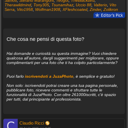
Saffioti
,
Stefano Marangoni
,
Teogot
,
TheBlackbird
,
Therawildmind
,
Tony305
,
Tsunamihaz
,
Uccio 88
,
Valterio
,
Vito
Serra
,
Vito1958
,
Wolfman1908
,
XFleshcoated
,
Zinder
,
Zolikron
Che cosa ne pensi di questa foto?
Hai domande e curiosità su questa immagine? Vuoi chiedere
qualcosa all'autore, dargli suggerimenti per migliorare, oppure
complimentarti per una foto che ti ha colpito particolarmente?
Puoi farlo
iscrivendoti a JuzaPhoto
, è semplice e gratuito!
Non solo: iscrivendoti potrai creare una tua pagina personale,
pubblicare foto, ricevere commenti e sfruttare tutte le
funzionalità di JuzaPhoto. Con oltre 261000iscritti, c'è spazio
per tutti, dal principiante al professionista.
Claudio Ricci