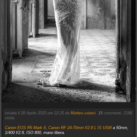
inviata il 28 Aprile 2025 ore 22:25 da
Matteo.catani
.
15
commenti, 2188
visite.
Canon EOS R5 Mark II
,
Canon RF 24-70mm f/2.8 L IS USM
a 50mm,
1/400 f/2.8, ISO 800, mano libera.