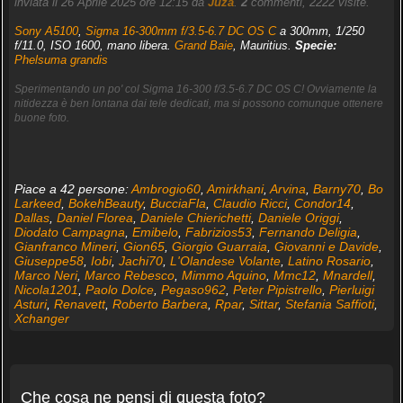
inviata il 26 Aprile 2025 ore 12:15 da
Juza
.
2
commenti, 2222 visite.
Sony A5100
,
Sigma 16-300mm f/3.5-6.7 DC OS C
a 300mm, 1/250
f/11.0, ISO 1600, mano libera.
Grand Baie
, Mauritius.
Specie:
Phelsuma grandis
Sperimentando un po' col Sigma 16-300 f/3.5-6.7 DC OS C! Ovviamente la
nitidezza è ben lontana dai tele dedicati, ma si possono comunque ottenere
buone foto.
Piace a 42 persone:
Ambrogio60
,
Amirkhani
,
Arvina
,
Barny70
,
Bo
Larkeed
,
BokehBeauty
,
BucciaFla
,
Claudio Ricci
,
Condor14
,
Dallas
,
Daniel Florea
,
Daniele Chierichetti
,
Daniele Origgi
,
Diodato Campagna
,
Emibelo
,
Fabrizios53
,
Fernando Deligia
,
Gianfranco Mineri
,
Gion65
,
Giorgio Guarraia
,
Giovanni e Davide
,
Giuseppe58
,
Iobi
,
Jachi70
,
L'Olandese Volante
,
Latino Rosario
,
Marco Neri
,
Marco Rebesco
,
Mimmo Aquino
,
Mmc12
,
Mnardell
,
Nicola1201
,
Paolo Dolce
,
Pegaso962
,
Peter Pipistrello
,
Pierluigi
Asturi
,
Renavett
,
Roberto Barbera
,
Rpar
,
Sittar
,
Stefania Saffioti
,
Xchanger
Che cosa ne pensi di questa foto?