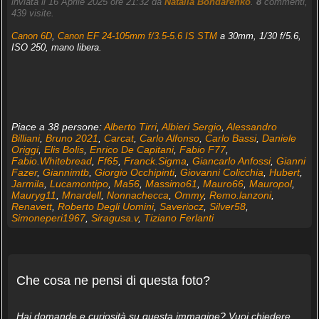
inviata il 16 Aprile 2025 ore 21:32 da
Natalia Bondarenko
.
8
commenti,
439 visite.
Canon 6D
,
Canon EF 24-105mm f/3.5-5.6 IS STM
a 30mm, 1/30 f/5.6,
ISO 250, mano libera.
Piace a 38 persone:
Alberto Tirri
,
Albieri Sergio
,
Alessandro
Billiani
,
Bruno 2021
,
Carcat
,
Carlo Alfonso
,
Carlo Bassi
,
Daniele
Origgi
,
Elis Bolis
,
Enrico De Capitani
,
Fabio F77
,
Fabio.Whitebread
,
Ff65
,
Franck.Sigma
,
Giancarlo Anfossi
,
Gianni
Fazer
,
Giannimtb
,
Giorgio Occhipinti
,
Giovanni Colicchia
,
Hubert
,
Jarmila
,
Lucamontipo
,
Ma56
,
Massimo61
,
Mauro66
,
Mauropol
,
Mauryg11
,
Mnardell
,
Nonnachecca
,
Ommy
,
Remo.lanzoni
,
Renavett
,
Roberto Degli Uomini
,
Saveriocz
,
Silver58
,
Simoneperi1967
,
Siragusa.v
,
Tiziano Ferlanti
Che cosa ne pensi di questa foto?
Hai domande e curiosità su questa immagine? Vuoi chiedere