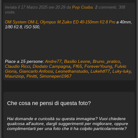
inviata il 17 Marzo 2025 ore 20:29 da
Pop Csaba
.
2
commenti, 308
visite.
OM System OM-1
,
Olympus M.Zuiko ED 40-150mm f/2.8 Pro
a 40mm,
1/80 f/2.8, ISO 500,
Piace a 15 persone:
Andre77
,
Basilio Leone
,
Bruno_pratico
,
Claudio Ricci
,
Diodato Campagna
,
Ff65
,
ForeverYoung
,
Fulvio
Gioria
,
Giancarlo Anfossi
,
Leonethanstudio
,
Lukehtf77
,
Luky-luky
,
Mauriziop
,
Pinitti
,
Simoneperi1967
Che cosa ne pensi di questa foto?
Hai domande e curiosità su questa immagine? Vuoi chiedere
qualcosa all'autore, dargli suggerimenti per migliorare, oppure
complimentarti per una foto che ti ha colpito particolarmente?