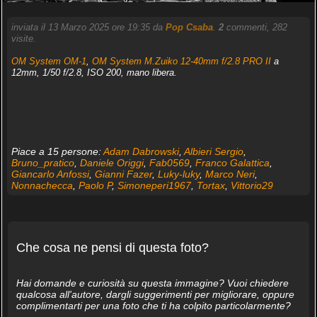
inviata il 13 Marzo 2025 ore 19:35 da
Pop Csaba
.
2
commenti, 282
visite.
OM System OM-1
,
OM System M.Zuiko 12-40mm f/2.8 PRO II
a
12mm, 1/50 f/2.8, ISO 200, mano libera.
Piace a 15 persone:
Adam Dabrowski
,
Albieri Sergio
,
Bruno_pratico
,
Daniele Origgi
,
Fab0569
,
Franco Galattica
,
Giancarlo Anfossi
,
Gianni Fazer
,
Luky-luky
,
Marco Neri
,
Nonnachecca
,
Paolo P
,
Simoneperi1967
,
Tortax
,
Vittorio29
Che cosa ne pensi di questa foto?
Hai domande e curiosità su questa immagine? Vuoi chiedere
qualcosa all'autore, dargli suggerimenti per migliorare, oppure
complimentarti per una foto che ti ha colpito particolarmente?