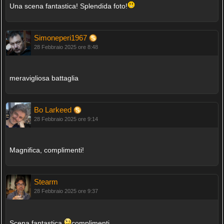
Una scena fantastica! Splendida foto!
Simoneperi1967
28 Febbraio 2025 ore 8:48
meravigliosa battaglia
Bo Larkeed
28 Febbraio 2025 ore 9:14
Magnifica, complimenti!
Stearm
28 Febbraio 2025 ore 9:37
Scena fantastica
complimenti