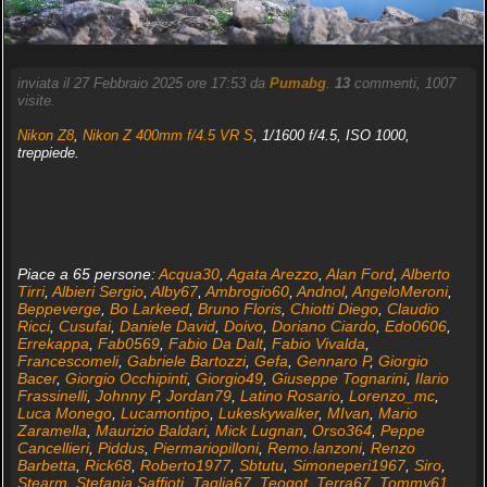
inviata il 27 Febbraio 2025 ore 17:53 da
Pumabg
.
13
commenti, 1007
visite.
Nikon Z8
,
Nikon Z 400mm f/4.5 VR S
, 1/1600 f/4.5, ISO 1000,
treppiede.
Piace a 65 persone:
Acqua30
,
Agata Arezzo
,
Alan Ford
,
Alberto
Tirri
,
Albieri Sergio
,
Alby67
,
Ambrogio60
,
Andnol
,
AngeloMeroni
,
Beppeverge
,
Bo Larkeed
,
Bruno Floris
,
Chiotti Diego
,
Claudio
Ricci
,
Cusufai
,
Daniele David
,
Doivo
,
Doriano Ciardo
,
Edo0606
,
Errekappa
,
Fab0569
,
Fabio Da Dalt
,
Fabio Vivalda
,
Francescomeli
,
Gabriele Bartozzi
,
Gefa
,
Gennaro P
,
Giorgio
Bacer
,
Giorgio Occhipinti
,
Giorgio49
,
Giuseppe Tognarini
,
Ilario
Frassinelli
,
Johnny P
,
Jordan79
,
Latino Rosario
,
Lorenzo_mc
,
Luca Monego
,
Lucamontipo
,
Lukeskywalker
,
MIvan
,
Mario
Zaramella
,
Maurizio Baldari
,
Mick Lugnan
,
Orso364
,
Peppe
Cancellieri
,
Piddus
,
Piermariopilloni
,
Remo.lanzoni
,
Renzo
Barbetta
,
Rick68
,
Roberto1977
,
Sbtutu
,
Simoneperi1967
,
Siro
,
Stearm
,
Stefania Saffioti
,
Taglia67
,
Teogot
,
Terra67
,
Tommy61
,