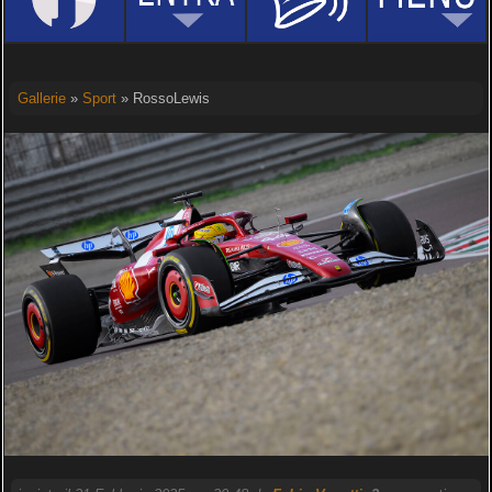
Gallerie
»
Sport
» RossoLewis