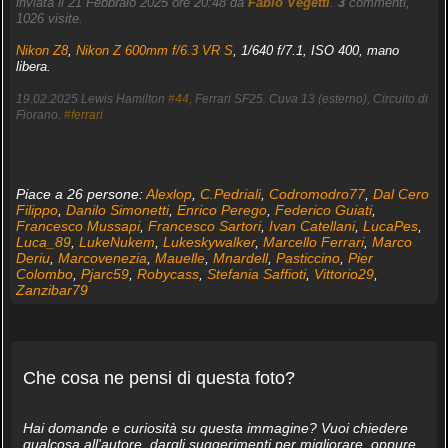
inviata il 21 Febbraio 2025 ore 20:48 da
Fabio Vegetti
.
3
commenti,
1026 visite.
Nikon Z8
,
Nikon Z 600mm f/6.3 VR S
, 1/640 f/7.1, ISO 400, mano
libera.
19.02.2025 Lewis Hamilton
#44,
Ferrari SF25. Cuva 13 (esterno), Circuito di
Fiorano.
#ferrari
Piace a 26 persone:
Alexlop
,
C.Pedriali
,
Codromodro77
,
Dal Cero
Filippo
,
Danilo Simonetti
,
Enrico Perego
,
Federico Guiati
,
Francesco Mussapi
,
Francesco Sartori
,
Ivan Catellani
,
LucaPes
,
Luca_89
,
LukeNukem
,
Lukeskywalker
,
Marcello Ferrari
,
Marco
Deriu
,
Marcovenezia
,
Mauelle
,
Mnardell
,
Pasticcino
,
Pier
Colombo
,
Pjarc59
,
Robycass
,
Stefania Saffioti
,
Vittorio29
,
Zanzibar79
Che cosa ne pensi di questa foto?
Hai domande e curiosità su questa immagine? Vuoi chiedere
qualcosa all'autore, dargli suggerimenti per migliorare, oppure