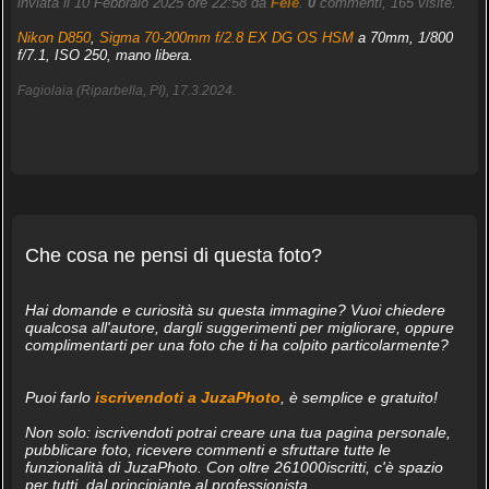
inviata il 10 Febbraio 2025 ore 22:58 da
Fele
.
0
commenti, 165 visite.
Nikon D850
,
Sigma 70-200mm f/2.8 EX DG OS HSM
a 70mm, 1/800
f/7.1, ISO 250, mano libera.
Fagiolaia (Riparbella, PI), 17.3.2024.
Che cosa ne pensi di questa foto?
Hai domande e curiosità su questa immagine? Vuoi chiedere
qualcosa all'autore, dargli suggerimenti per migliorare, oppure
complimentarti per una foto che ti ha colpito particolarmente?
Puoi farlo
iscrivendoti a JuzaPhoto
, è semplice e gratuito!
Non solo: iscrivendoti potrai creare una tua pagina personale,
pubblicare foto, ricevere commenti e sfruttare tutte le
funzionalità di JuzaPhoto. Con oltre 261000iscritti, c'è spazio
per tutti, dal principiante al professionista.