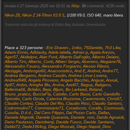
inviata il 27 Gennaio 2025 ore 16:01 da
Nikp
.
50
commenti, 4139 visite.
Nikon Z8
,
Nikon Z 24-70mm f/2.8 S
, 1/100 f/9.0, ISO 640, mano libera.
Tramonto viola tra gli iceberg di Disko Bay, Ilulissat, Groenlandia
Piace a 323 persone:
-Eric Draven-
,
1niko
,
75Daniele
,
7h3 L4w
,
Adami Ennio
,
Adblacky
,
Adele.latella
,
Adrian.p
,
Agata Arezzo
,
Ager57
,
Akidelpre
,
Alan Ford
,
Alberto Dall'oglio
,
Alberto Delaini
,
Alberto Tirri
,
Alberto_Conti
,
Albieri Sergio
,
Alcenero
,
Alegiane78
,
Alessandro Favaro
,
Alessandro Forgiarini
,
Alessio Riboni
,
Aleziggio
,
Ambrogio60
,
Anacronistico
,
And.E
,
Andnol
,
Andre77
,
Andrea Bergamo
,
Andrea Casolin
,
Andrea Lince Lovera
,
Andreaf948
,
Angela Pirovano
,
Angelo Bacchio
,
Anguar
,
Anouk
,
Ap87
,
Ardos
,
Aringhe Blu
,
Arvina
,
Axel07
,
Bagua
,
Baligeco
,
Ballerina66
,
Bcfabri
,
Bepi
,
Bljum
,
Bo Larkeed
,
Boland
,
Bruno_pratico
,
BucciaFla
,
Calsifer
,
Carlo Bassi
,
Carlo Gandolfo -
Spinotto
,
Carlo Girola
,
Caterina Bruzzone
,
Cavernicolo
,
Chris97
,
Claudio Cortesi
,
Claudio Del Rio
,
Claudio Ricci
,
Claudio Santoro
,
Codromodro77
,
Commissario71
,
Coradocon
,
Corallo
,
Cosmosub
,
Cusufai
,
D.d.d.
,
Dal Cero Filippo
,
Dal Pozzo Carlo
,
Dallas
,
Daniele Mignolli
,
Daniele Quaranta
,
Daniele_rom
,
Danilo Agnaioli
,
Dario Pautasso
,
Dariobenji
,
Davide Fusco
,
Davide Santiano
,
Debbi72
,
Dede1964cg
,
Diego Moscati
,
Diego Napoli
,
Dino