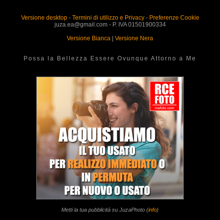
Versione desktop
-
Termini di utilizzo e Privacy
-
Preferenze Cookie
juza.ea@gmail.com - P. IVA 01501900334
Versione Bianca
|
Versione Nera
Possa la Bellezza Essere Ovunque Attorno a Me
Metti la tua pubblicità su JuzaPhoto (
info
)