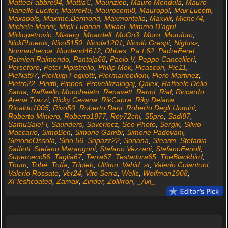
MatteoFabbro94
,
MattiaC
,
Mauriziop
,
Mauro Mendula
,
Mauro
Vianello Lucifer
,
MauroRu
,
Maurocomi8
,
Mauropol
,
Max Lucotti
,
Maxapols
,
Maxime.Bermond
,
Maxmontella
,
Maxviii
,
Miche74
,
Michele Marini
,
Mick Lugnan
,
Mikael
,
Mimmo D'aguì
,
Mirkopetrovic
,
Misterg
,
Mnardell
,
MoGn3
,
Moro
,
Motofoto
,
NickPhoenix
,
Nico5150
,
Nicola1201
,
Nicolò Grespi
,
Nightss
,
Nonnachecca
,
Nordend4612
,
Obbes
,
P.a.t 62
,
PadreFerel
,
Palmieri Raimondo
,
Pantoja68
,
Paolo.V
,
Peppe Cancellieri
,
Perseforo
,
Peter Pipistrello
,
Philip Mok
,
Picascon
,
Pie11
,
PieNat97
,
Pierluigi Fogliotti
,
Piermariopilloni
,
Piero Martinez
,
Pietro22
,
Pinitti
,
Pippos
,
Prevelikzalogaj
,
Qalex
,
Raffaele Della
Santa
,
Raffaello Monchelato
,
Renavett
,
Renni
,
Rial
,
Riccardo
Arena Trazzi
,
Ricky Cesana
,
RikCapra
,
Riky Deiana
,
Rinaldo1005
,
Rivo50
,
Roberto Dani
,
Roberto Degli Uomini
,
Roberto Miniero
,
Roberto1977
,
Roy72chi
,
S5pro
,
Sadi97
,
SamuSaleFi
,
Saunders
,
Saveriocz
,
Seo Photo
,
Sergik
,
Silvio
Maccario
,
SimoBen
,
Simone Gambi
,
Simone Padovani
,
SimoneOssola
,
Sirio 56
,
Sopazz22
,
Soriana
,
Stearm
,
Stefania
Saffioti
,
Stefano Marangoni
,
Stefano Vezzani
,
StefanoFerioli
,
Supercecc56
,
Taglia67
,
Terra67
,
Testadura65
,
TheBlackbird
,
Thum
,
Tobé
,
Toffa
,
Tripleh
,
Ultimo
,
Vahid_st
,
Valerio Colantoni
,
Valerio Rossato
,
Ver24
,
Vito Serra
,
Wells
,
Wolfman1908
,
XFleshcoated
,
Zamax
,
Zinder
,
Zolikron
,
_Axl_