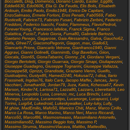
Boccaletti
,
Disg
,
Domenico
,
Doriano Ciardo
,
Easter_Egg89
,
Eddie6630
,
Edo0606
,
Elia G. De Feudis
,
Elis Bolis
,
Elisabeth
Ardouin
,
Emilio Paolo
,
Emilio1948
,
Enrico De Capitani
,
EnzoSalmaso
,
Ermete Forloni
,
Eros Penatti
,
Fab0569
,
Fabio
Rusticelli
,
Fabrice73
,
Fabrizio Fusari
,
Fabrizio Zerbini
,
Federico
Freddoni
,
Federico Isacchi
,
Fiodor
,
Flammeus
,
FlavioPedroli
,
ForeverYoung
,
Francesco Iafelice
,
Franck.Sigma
,
Franco
Galattica
,
Fucio7
,
Fulvio Gioria
,
Fuma80
,
Gabriele Bartozzi
,
Gaetano Perego
,
Gagarose
,
Gaia Alessandro
,
Galva
,
Gaucho62
,
Gefa
,
Gfree77
,
GiacomoPegorin
,
Giagon_max
,
Giallo63
,
Giancarlo Priore
,
Giancarlo Vetrone
,
Gianfranco1940
,
Gianni
Aggravi
,
Gianni Golinelli
,
Giannimtb
,
Gigi Bavelloni
,
Giion
,
Giocala
,
Gion65
,
GionaTabarini
,
Gionny_24
,
Giordano Vergani
,
Giorgio Bertoletti
,
Giorgio Guarraia
,
Giorgio Sinapi
,
Giuliapezzini
,
Giuseppe Guadagno
,
Giuseppe Tognarini
,
Giuseppe Vallazza
,
Giuseppe58
,
Gprizzi
,
Grandisde
,
Graziano Vienni
,
Guelfo
,
Guidoalpino
,
Gustyx85
,
Hamed2240
,
Hokusai72
,
I-disa
,
Ilario
Frassinelli
,
Ingdax76
,
Italo Carè
,
Jacopo Maffei
,
Jancas
,
Jerry
Vacchieri
,
Jonathan68
,
Jordan79
,
Juza
,
Kalos
,
Kchessa67
,
Kevin
Marson
,
Kinder74
,
Larissa71
,
Lazza80
,
Lazzaro
,
Lberetta69
,
Leo
Minerva
,
Leopoldo Lusa
,
Lorenzo_mc
,
Luca Brinchi
,
Luca
Monego
,
Lucaluca
,
Lucamontipo
,
Lucanorge
,
Lucapucci
,
Luigi
Torino
,
Luigi54
,
Lukedroid
,
Lukeskywalker
,
Luky-luky
,
Lully
,
M.ghise
,
MadEmilio
,
Mafo50
,
Manrico Chiti
,
Manz
,
Marco Cirillo
,
Marco La Rosa
,
Marco Marino
,
Marco Neri
,
Marco Riccardi
,
Marco50
,
Marcof86
,
Masmosmeaso
,
Massimiliano Antonello
,
Massimiliano82
,
Massimo Beggio foto
,
Massimo P
,
Massimo.Strumia
,
MassimoViacava
,
Mattbo
,
MatteoBio
,