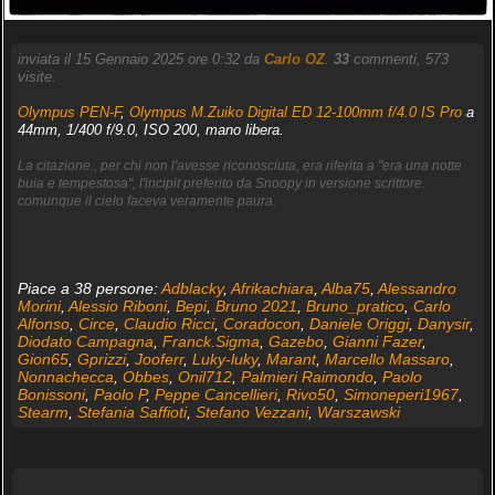
inviata il 15 Gennaio 2025 ore 0:32 da
Carlo OZ
.
33
commenti, 573
visite.
Olympus PEN-F
,
Olympus M.Zuiko Digital ED 12-100mm f/4.0 IS Pro
a
44mm, 1/400 f/9.0, ISO 200, mano libera.
La citazione., per chi non l'avesse riconosciuta, era riferita a "era una notte
buia e tempestosa", l'incipit preferito da Snoopy in versione scrittore.
comunque il cielo faceva veramente paura.
Piace a 38 persone:
Adblacky
,
Afrikachiara
,
Alba75
,
Alessandro
Morini
,
Alessio Riboni
,
Bepi
,
Bruno 2021
,
Bruno_pratico
,
Carlo
Alfonso
,
Circe
,
Claudio Ricci
,
Coradocon
,
Daniele Origgi
,
Danysir
,
Diodato Campagna
,
Franck.Sigma
,
Gazebo
,
Gianni Fazer
,
Gion65
,
Gprizzi
,
Jooferr
,
Luky-luky
,
Marant
,
Marcello Massaro
,
Nonnachecca
,
Obbes
,
Onil712
,
Palmieri Raimondo
,
Paolo
Bonissoni
,
Paolo P
,
Peppe Cancellieri
,
Rivo50
,
Simoneperi1967
,
Stearm
,
Stefania Saffioti
,
Stefano Vezzani
,
Warszawski