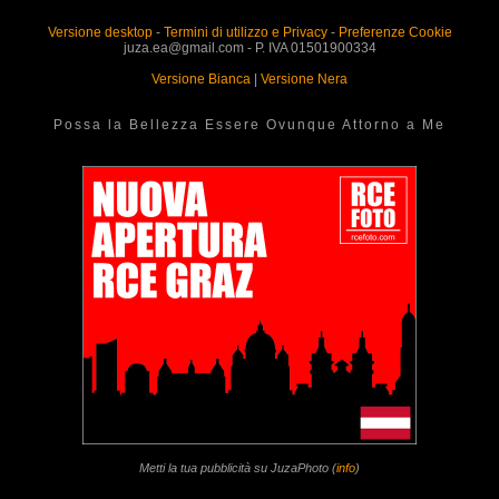
Versione desktop
-
Termini di utilizzo e Privacy
-
Preferenze Cookie
juza.ea@gmail.com - P. IVA 01501900334
Versione Bianca
|
Versione Nera
Possa la Bellezza Essere Ovunque Attorno a Me
Metti la tua pubblicità su JuzaPhoto (
info
)