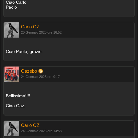
Ciao Carlo
Paolo
Carlo OZ
20 Gennaio 2025 ore 16:52
Ciao Paolo, grazie.
Gazebo
24 Gennaio 2025 ore 0:17
Bellissima!!!!
Ciao Gaz.
Carlo OZ
24 Gennaio 2025 ore 14:58