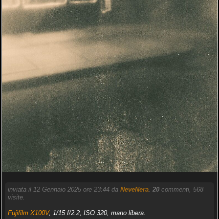
inviata il 12 Gennaio 2025 ore 23:44 da
NeveNera
.
20
commenti, 568
visite.
Fujifilm X100V
, 1/15 f/2.2, ISO 320, mano libera.