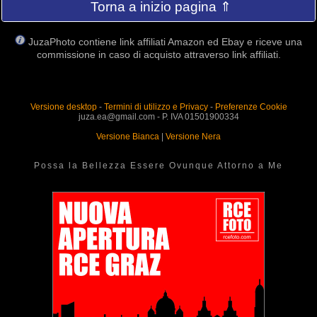
Torna a inizio pagina ⇑
JuzaPhoto contiene link affiliati Amazon ed Ebay e riceve una
commissione in caso di acquisto attraverso link affiliati.
Versione desktop
-
Termini di utilizzo e Privacy
-
Preferenze Cookie
juza.ea@gmail.com - P. IVA 01501900334
Versione Bianca
|
Versione Nera
Possa la Bellezza Essere Ovunque Attorno a Me