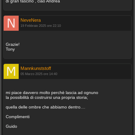
di gran fascino , ciao Andrea
NeveNera
19 Febbraio 2025 ore 22:10
Grazie!
Tony
Mannkunststoff
05 Marzo 2025 ore 14:40
mi piace davvero molto perchè lascia ad ognuno
la possibilità di costruirsi una propria storia;
quella delle ombre che abbiamo dentro....
Complimenti
Guido