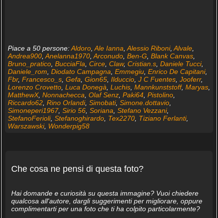
Piace a 50 persone:
Aldoro
,
Ale Ianna
,
Alessio Riboni
,
Alvale
,
Andrea900
,
Anelanna1970
,
Arconudo
,
Ben-G
,
Blank Canvas
,
Bruno_pratico
,
BucciaFla
,
Circe
,
Claw
,
Cristian.s
,
Daniele Tucci
,
Daniele_rom
,
Diodato Campagna
,
Emmegiu
,
Enrico De Capitani
,
Fbr
,
Francesco_s
,
Gefa
,
Gion65
,
Ilduccio
,
J C Fuentes
,
Jooferr
,
Lorenzo Crovetto
,
Luca Donegà
,
Luchis
,
Mannkunststoff
,
Maryas
,
MatthewX
,
Nonnachecca
,
Olaf Senz
,
Paki64
,
Pistolino
,
Riccardo62
,
Rino Orlandi
,
Simobati
,
Simone.dottavio
,
Simoneperi1967
,
Sirio 56
,
Soriana
,
Stefano Vezzani
,
StefanoFerioli
,
Stefanoghirardo
,
Tex2270
,
Tiziano Ferlanti
,
Warszawski
,
Wonderpig58
Che cosa ne pensi di questa foto?
Hai domande e curiosità su questa immagine? Vuoi chiedere
qualcosa all'autore, dargli suggerimenti per migliorare, oppure
complimentarti per una foto che ti ha colpito particolarmente?