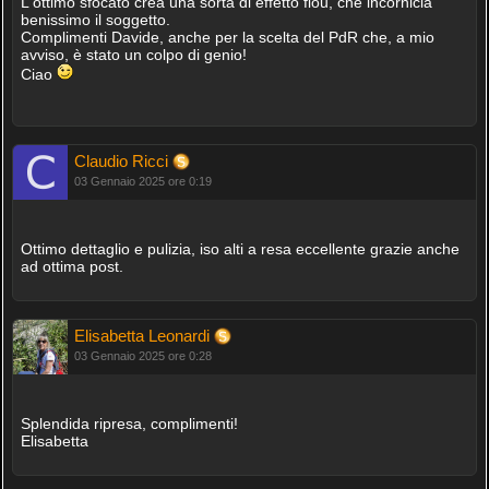
L'ottimo sfocato crea una sorta di effetto flou, che incornicia
benissimo il soggetto.
Complimenti Davide, anche per la scelta del PdR che, a mio
avviso, è stato un colpo di genio!
Ciao
Claudio Ricci
03 Gennaio 2025 ore 0:19
Ottimo dettaglio e pulizia, iso alti a resa eccellente grazie anche
ad ottima post.
Elisabetta Leonardi
03 Gennaio 2025 ore 0:28
Splendida ripresa, complimenti!
Elisabetta