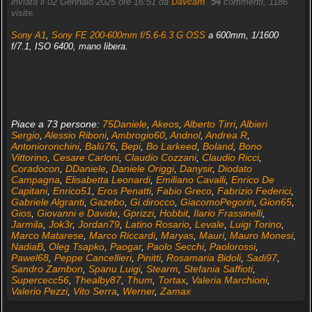
inviata il 02 Gennaio 2025 ore 16:51 da
Davcam
.
54
commenti, 1186
visite.
Sony A1
,
Sony FE 200-600mm f/5.6-6.3 G OSS
a 600mm, 1/1600
f/7.1, ISO 6400, mano libera.
Piace a 73 persone:
75Daniele
,
Akeos
,
Alberto Tirri
,
Albieri
Sergio
,
Alessio Riboni
,
Ambrogio60
,
Andnol
,
Andrea R
,
Antonioronchini
,
Balù76
,
Bepi
,
Bo Larkeed
,
Boland
,
Bono
Vittorino
,
Cesare Carloni
,
Claudio Cozzani
,
Claudio Ricci
,
Coradocon
,
DDaniele
,
Daniele Origgi
,
Danysir
,
Diodato
Campagna
,
Elisabetta Leonardi
,
Emiliano Cavalli
,
Enrico De
Capitani
,
Enrico51
,
Eros Penatti
,
Fabio Greco
,
Fabrizio Federici
,
Gabriele Algranti
,
Gazebo
,
Gi.dirocco
,
GiacomoPegorin
,
Gion65
,
Gios
,
Giovanni e Davide
,
Gprizzi
,
Hobbit
,
Ilario Frassinelli
,
Jarmila
,
Jok3r
,
Jordan79
,
Latino Rosario
,
Levale
,
Luigi Torino
,
Marco Matarese
,
Marco Riccardi
,
Maryas
,
Mauri
,
Mauro Monesi
,
NadiaB
,
Oleg Tsapko
,
Paogar
,
Paolo Secchi
,
Paolorossi
,
Pawel68
,
Peppe Cancellieri
,
Pinitti
,
Rosamaria Bidoli
,
Sadi97
,
Sandro Zambon
,
Spanu Luigi
,
Stearm
,
Stefania Saffioti
,
Supercecc56
,
Thealby87
,
Thum
,
Tortax
,
Valeria Marchioni
,
Valerio Pezzi
,
Vito Serra
,
Werner
,
Zamax