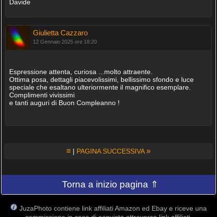
Davide
Giulietta Cazzaro
12 Gennaio 2025 ore 18:20
Espressione attenta, curiosa ...molto attraente.
Ottima posa, dettagli piacevolissimi, bellissimo sfondo e luce
speciale che esaltano ulteriormente il magnifico esemplare.
Complimenti vivissimi
e tanti auguri di Buon Compleanno !
≡
»
|
PAGINA SUCCESSIVA
Torna a inizio pagina ⇑
JuzaPhoto contiene link affiliati Amazon ed Ebay e riceve una