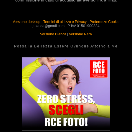
commissione in caso di acquisto attraverso link affiliati.
Versione desktop
-
Termini di utilizzo e Privacy
-
Preferenze Cookie
juza.ea@gmail.com - P. IVA 01501900334
Versione Bianca
|
Versione Nera
Possa la Bellezza Essere Ovunque Attorno a Me