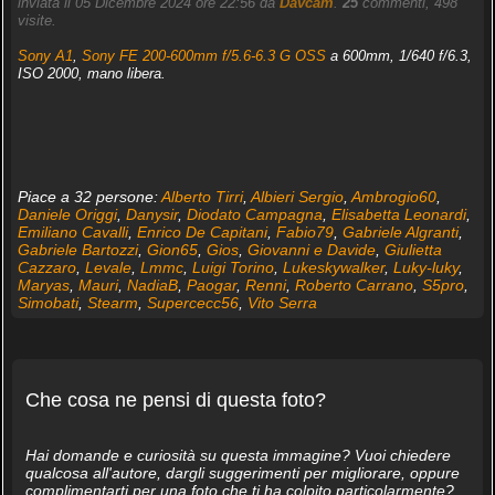
inviata il 05 Dicembre 2024 ore 22:56 da
Davcam
.
25
commenti, 498
visite.
Sony A1
,
Sony FE 200-600mm f/5.6-6.3 G OSS
a 600mm, 1/640 f/6.3,
ISO 2000, mano libera.
Piace a 32 persone:
Alberto Tirri
,
Albieri Sergio
,
Ambrogio60
,
Daniele Origgi
,
Danysir
,
Diodato Campagna
,
Elisabetta Leonardi
,
Emiliano Cavalli
,
Enrico De Capitani
,
Fabio79
,
Gabriele Algranti
,
Gabriele Bartozzi
,
Gion65
,
Gios
,
Giovanni e Davide
,
Giulietta
Cazzaro
,
Levale
,
Lmmc
,
Luigi Torino
,
Lukeskywalker
,
Luky-luky
,
Maryas
,
Mauri
,
NadiaB
,
Paogar
,
Renni
,
Roberto Carrano
,
S5pro
,
Simobati
,
Stearm
,
Supercecc56
,
Vito Serra
Che cosa ne pensi di questa foto?
Hai domande e curiosità su questa immagine? Vuoi chiedere
qualcosa all'autore, dargli suggerimenti per migliorare, oppure
complimentarti per una foto che ti ha colpito particolarmente?