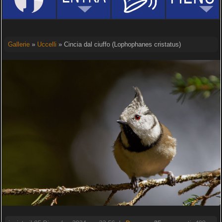
Gallerie
»
Uccelli
» Cincia dal ciuffo (Lophophanes cristatus)