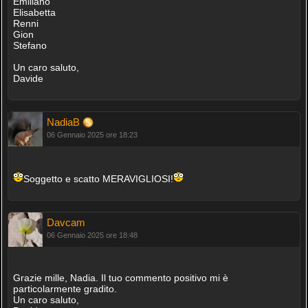
Emiliano
Elisabetta
Renni
Gion
Stefano
Un caro saluto,
Davide
NadiaB
06 Gennaio 2025 ore 18:23
Soggetto e scatto MERAVIGLIOSI!
Davcam
06 Gennaio 2025 ore 18:48
Grazie mille, Nadia. Il tuo commento positivo mi è
particolarmente gradito.
Un caro saluto,