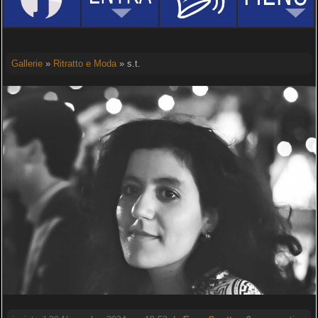
Gallerie
»
Ritratto e Moda
» s.t.