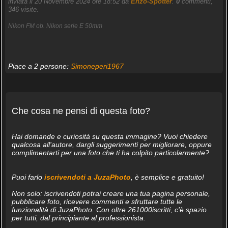
inviata il 20 Novembre 2024 ore 18:52 da
Enzo-Spotter
.
0
commenti,
346 visite.
Nikon FM ob. Nikon serie E 50mm
Piace a 2 persone:
Simoneperi1967
Che cosa ne pensi di questa foto?
Hai domande e curiosità su questa immagine? Vuoi chiedere
qualcosa all'autore, dargli suggerimenti per migliorare, oppure
complimentarti per una foto che ti ha colpito particolarmente?
Puoi farlo
iscrivendoti a JuzaPhoto
, è semplice e gratuito!
Non solo: iscrivendoti potrai creare una tua pagina personale,
pubblicare foto, ricevere commenti e sfruttare tutte le
funzionalità di JuzaPhoto. Con oltre 261000iscritti, c'è spazio
per tutti, dal principiante al professionista.