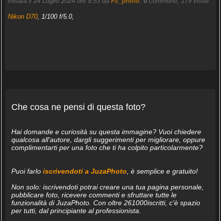
inviata il 24 Luglio 2024 ore 9:53 da
Fc_photo
.
0
commenti, 179 visite.
Nikon D70
, 1/100 f/5.0,
Che cosa ne pensi di questa foto?
Hai domande e curiosità su questa immagine? Vuoi chiedere
qualcosa all'autore, dargli suggerimenti per migliorare, oppure
complimentarti per una foto che ti ha colpito particolarmente?
Puoi farlo
iscrivendoti a JuzaPhoto
, è semplice e gratuito!
Non solo: iscrivendoti potrai creare una tua pagina personale,
pubblicare foto, ricevere commenti e sfruttare tutte le
funzionalità di JuzaPhoto. Con oltre 261000iscritti, c'è spazio
per tutti, dal principiante al professionista.