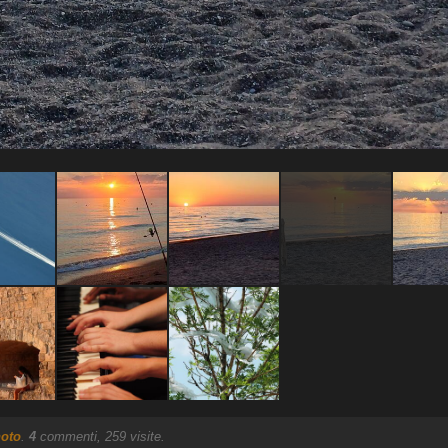
oto
.
4
commenti, 259 visite.