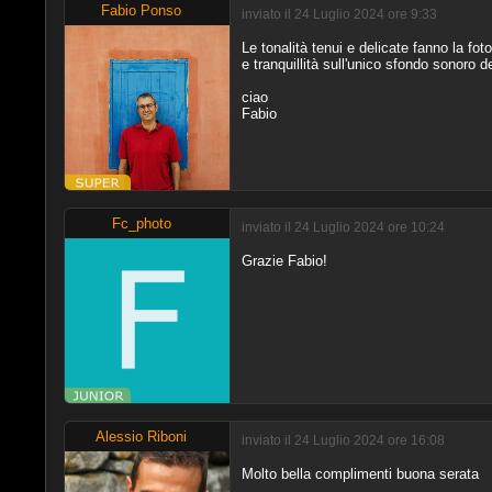
Fabio Ponso
inviato il 24 Luglio 2024 ore 9:33
Le tonalità tenui e delicate fanno la f
e tranquillità sull'unico sfondo sonoro 
ciao
Fabio
Fc_photo
inviato il 24 Luglio 2024 ore 10:24
Grazie Fabio!
Alessio Riboni
inviato il 24 Luglio 2024 ore 16:08
Molto bella complimenti buona serata