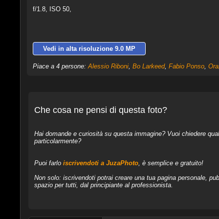
f/1.8, ISO 50,
Vedi in alta risoluzione 9.0 MP
Piace a 4 persone:
Alessio Riboni
,
Bo Larkeed
,
Fabio Ponso
,
Ora
Che cosa ne pensi di questa foto?
Hai domande e curiosità su questa immagine? Vuoi chiedere qualcos
particolarmente?
Puoi farlo
iscrivendoti a JuzaPhoto
, è semplice e gratuito!
Non solo: iscrivendoti potrai creare una tua pagina personale, pubb
spazio per tutti, dal principiante al professionista.