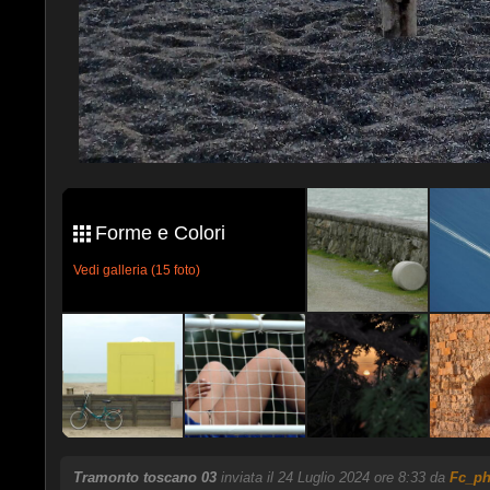
Forme e Colori
Vedi galleria (15 foto)
Tramonto toscano 03
inviata il 24 Luglio 2024 ore 8:33 da
Fc_ph