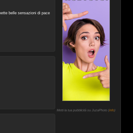
ette belle sensazioni di pace
Metti la tua pubblicità su JuzaPhoto (
info
)