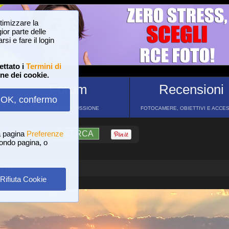
ttimizzare la
or parte delle
si e fare il login
ettato i
Termini di
one dei cookie.
Forum
Recensioni
OK, confermo
FORUM DI DISCUSSIONE
FOTOCAMERE, OBIETTIVI E ACCE
a pagina
?
AIUTO
Preferenze
RICERCA
 fondo pagina, o
o 03
Rifiuta Cookie