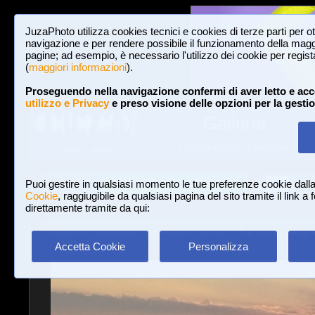
JuzaPhoto utilizza cookies tecnici e cookies di terze parti per o
navigazione e per rendere possibile il funzionamento della maggi
pagine; ad esempio, è necessario l'utilizzo dei cookie per registar
(
maggiori informazioni
).
Proseguendo nella navigazione confermi di aver letto e acc
utilizzo e Privacy
e preso visione delle opzioni per la gesti
Gallerie
3,023,106 FOTO E 16 GALLERIE
HOME E NEWS
Iscriviti a JuzaPhoto!
A
A
Login
Puoi gestire in qualsiasi momento le tue preferenze cookie dall
Cookie
, raggiugibile da qualsiasi pagina del sito tramite il link a
direttamente tramite da qui:
Gallerie
»
Paesaggio con elementi umani
» Tramonto toscan
Accetta Cookie
Personalizza